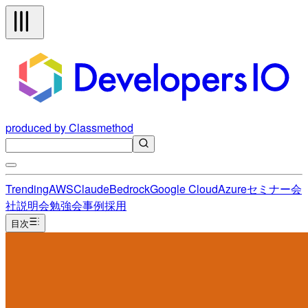
produced by Classmethod
Trending
AWS
Claude
Bedrock
Google Cloud
Azure
セミナー
会
社説明会
勉強会
事例
採用
目次