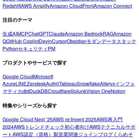
Redshift
AWS Amplify
Amazon CloudFront
Amazon Connect
注目のテーマ
生成AI
MCP
ChatGPT
Claude
Amazon Bedrock
RAG
Amazon
Q
GitHub Copilot
Devin
Cursor
Obsidian
モダンデータスタック
Python
セキュリティ
PM
プロダクトやサービスで探す
Google Cloud
Microsoft
Azure
LINE
Zendesk
Auth0
Tableau
Snowflake
Alteryx
インフォ
マティカ
dbt
DuckDB
Cloudflare
Splunk
Vision One
Notion
特集やシリーズから探す
Google Cloud Next ’25
AWS re:Invent 2025
AWS再入門
2024
AWSトレンドチェック
初心者向け
AWSテクニカルサポ
ート
AWS認定（資格）
製造業関連
ジョインブログ
くらめそ