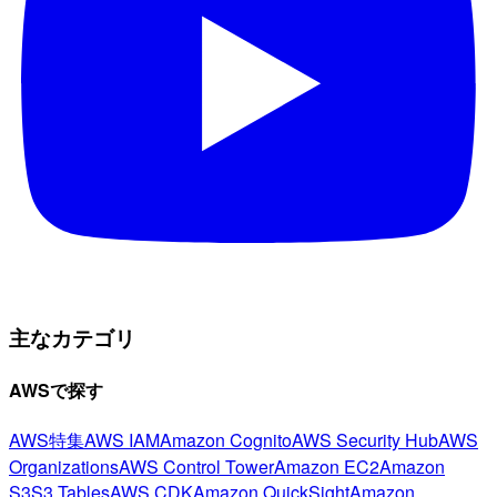
主なカテゴリ
AWSで探す
AWS特集
AWS IAM
Amazon Cognito
AWS Security Hub
AWS
Organizations
AWS Control Tower
Amazon EC2
Amazon
S3
S3 Tables
AWS CDK
Amazon QuickSight
Amazon