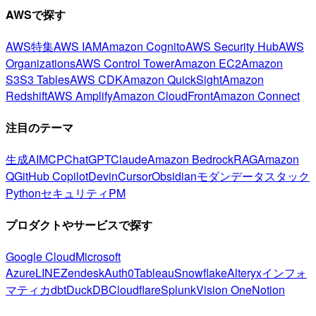
AWSで探す
AWS特集
AWS IAM
Amazon Cognito
AWS Security Hub
AWS
Organizations
AWS Control Tower
Amazon EC2
Amazon
S3
S3 Tables
AWS CDK
Amazon QuickSight
Amazon
Redshift
AWS Amplify
Amazon CloudFront
Amazon Connect
注目のテーマ
生成AI
MCP
ChatGPT
Claude
Amazon Bedrock
RAG
Amazon
Q
GitHub Copilot
Devin
Cursor
Obsidian
モダンデータスタック
Python
セキュリティ
PM
プロダクトやサービスで探す
Google Cloud
Microsoft
Azure
LINE
Zendesk
Auth0
Tableau
Snowflake
Alteryx
インフォ
マティカ
dbt
DuckDB
Cloudflare
Splunk
Vision One
Notion