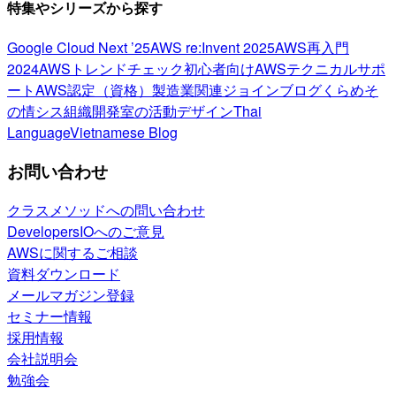
特集やシリーズから探す
Google Cloud Next ’25
AWS re:Invent 2025
AWS再入門
2024
AWSトレンドチェック
初心者向け
AWSテクニカルサポ
ート
AWS認定（資格）
製造業関連
ジョインブログ
くらめそ
の情シス
組織開発室の活動
デザイン
Thai
Language
Vietnamese Blog
お問い合わせ
クラスメソッドへの問い合わせ
DevelopersIOへのご意見
AWSに関するご相談
資料ダウンロード
メールマガジン登録
セミナー情報
採用情報
会社説明会
勉強会