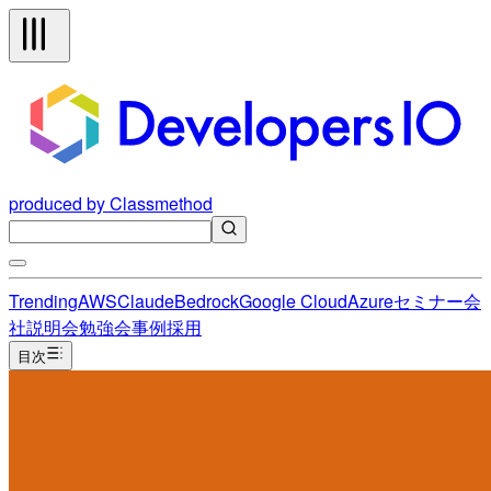
produced by Classmethod
Trending
AWS
Claude
Bedrock
Google Cloud
Azure
セミナー
会
社説明会
勉強会
事例
採用
目次