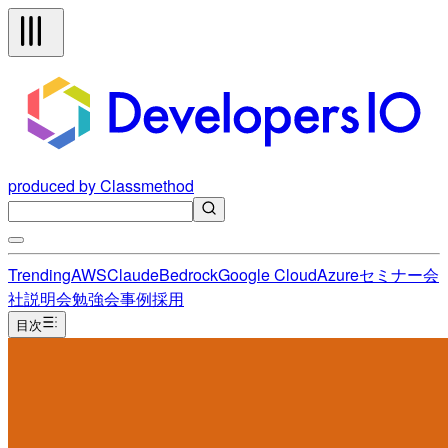
produced by Classmethod
Trending
AWS
Claude
Bedrock
Google Cloud
Azure
セミナー
会
社説明会
勉強会
事例
採用
目次