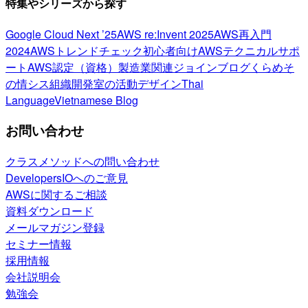
特集やシリーズから探す
Google Cloud Next ’25
AWS re:Invent 2025
AWS再入門
2024
AWSトレンドチェック
初心者向け
AWSテクニカルサポ
ート
AWS認定（資格）
製造業関連
ジョインブログ
くらめそ
の情シス
組織開発室の活動
デザイン
Thai
Language
Vietnamese Blog
お問い合わせ
クラスメソッドへの問い合わせ
DevelopersIOへのご意見
AWSに関するご相談
資料ダウンロード
メールマガジン登録
セミナー情報
採用情報
会社説明会
勉強会