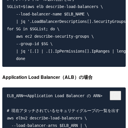
SGList=$(aws elb describe-load-balancers \

    --load-balancer-name $ELB_NAME \

    | jq '.LoadBalancerDescriptions[].SecurityGroups'
for SG in $SGList; do \

    aws ec2 describe-security-groups \

    --group-id $SG \

    | jq '[.[] | .[].IpPermissions[].IpRanges | lengt
Application Load Balancer（ALB）の場合
ELB_ARN=<Application Load Balancer の ARN>

# 現在アタッチされているセキュリティグループの一覧を出す

aws elbv2 describe-load-balancers \

  --load-balancer-arns $ELB_ARN | \
