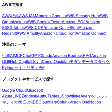
AWSで探す
AWS特集
AWS IAM
Amazon Cognito
AWS Security Hub
AWS
Organizations
AWS Control Tower
Amazon EC2
Amazon
S3
S3 Tables
AWS CDK
Amazon QuickSight
Amazon
Redshift
AWS Amplify
Amazon CloudFront
Amazon Connect
注目のテーマ
生成AI
MCP
ChatGPT
Claude
Amazon Bedrock
RAG
Amazon
Q
GitHub Copilot
Devin
Cursor
Obsidian
モダンデータスタック
Python
セキュリティ
PM
プロダクトやサービスで探す
Google Cloud
Microsoft
Azure
LINE
Zendesk
Auth0
Tableau
Snowflake
Alteryx
インフォ
マティカ
dbt
DuckDB
Cloudflare
Splunk
Vision One
Notion