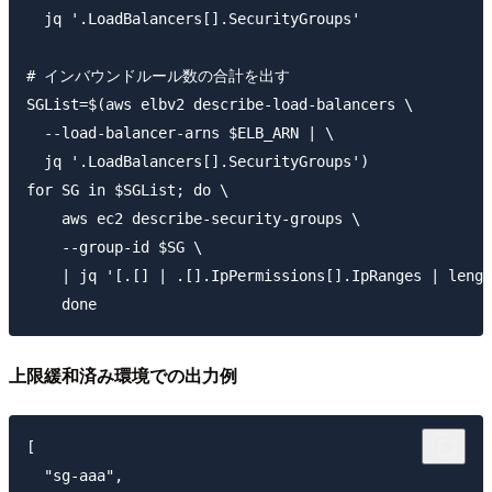
  jq '.LoadBalancers[].SecurityGroups'

# インバウンドルール数の合計を出す

SGList=$(aws elbv2 describe-load-balancers \

  --load-balancer-arns $ELB_ARN | \

  jq '.LoadBalancers[].SecurityGroups')

for SG in $SGList; do \

    aws ec2 describe-security-groups \

    --group-id $SG \

    | jq '[.[] | .[].IpPermissions[].IpRanges | lengt
上限緩和済み環境での出力例
[

  "sg-aaa",
