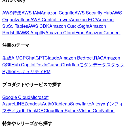
AWS特集
AWS IAM
Amazon Cognito
AWS Security Hub
AWS
Organizations
AWS Control Tower
Amazon EC2
Amazon
S3
S3 Tables
AWS CDK
Amazon QuickSight
Amazon
Redshift
AWS Amplify
Amazon CloudFront
Amazon Connect
注目のテーマ
生成AI
MCP
ChatGPT
Claude
Amazon Bedrock
RAG
Amazon
Q
GitHub Copilot
Devin
Cursor
Obsidian
モダンデータスタック
Python
セキュリティ
PM
プロダクトやサービスで探す
Google Cloud
Microsoft
Azure
LINE
Zendesk
Auth0
Tableau
Snowflake
Alteryx
インフォ
マティカ
dbt
DuckDB
Cloudflare
Splunk
Vision One
Notion
特集やシリーズから探す