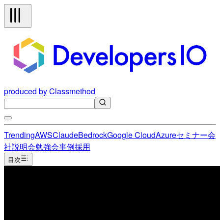
produced by Classmethod
Trending
AWS
Claude
Bedrock
Google Cloud
Azure
セミナー
会
社説明会
勉強会
事例
採用
目次