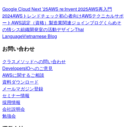
Google Cloud Next ’25
AWS re:Invent 2025
AWS再入門
2024
AWSトレンドチェック
初心者向け
AWSテクニカルサポ
ート
AWS認定（資格）
製造業関連
ジョインブログ
くらめそ
の情シス
組織開発室の活動
デザイン
Thai
Language
Vietnamese Blog
お問い合わせ
クラスメソッドへの問い合わせ
DevelopersIOへのご意見
AWSに関するご相談
資料ダウンロード
メールマガジン登録
セミナー情報
採用情報
会社説明会
勉強会