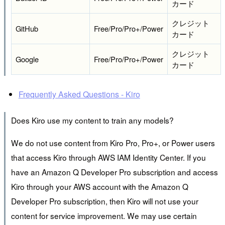
カード
クレジット
GitHub
Free/Pro/Pro+/Power
カード
クレジット
Google
Free/Pro/Pro+/Power
カード
Frequently Asked Questions - Kiro
Does Kiro use my content to train any models?
We do not use content from Kiro Pro, Pro+, or Power users
that access Kiro through AWS IAM Identity Center. If you
have an Amazon Q Developer Pro subscription and access
Kiro through your AWS account with the Amazon Q
Developer Pro subscription, then Kiro will not use your
content for service improvement. We may use certain