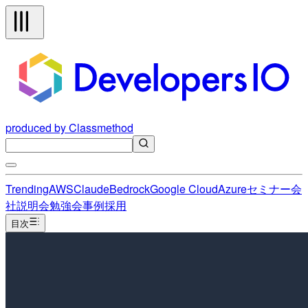
produced by Classmethod
Trending
AWS
Claude
Bedrock
Google Cloud
Azure
セミナー
会
社説明会
勉強会
事例
採用
目次