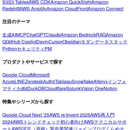
S3
S3 Tables
AWS CDK
Amazon QuickSight
Amazon
Redshift
AWS Amplify
Amazon CloudFront
Amazon Connect
注目のテーマ
生成AI
MCP
ChatGPT
Claude
Amazon Bedrock
RAG
Amazon
Q
GitHub Copilot
Devin
Cursor
Obsidian
モダンデータスタック
Python
セキュリティ
PM
プロダクトやサービスで探す
Google Cloud
Microsoft
Azure
LINE
Zendesk
Auth0
Tableau
Snowflake
Alteryx
インフォ
マティカ
dbt
DuckDB
Cloudflare
Splunk
Vision One
Notion
特集やシリーズから探す
Google Cloud Next ’25
AWS re:Invent 2025
AWS再入門
2024
AWSトレンドチェック
初心者向け
AWSテクニカルサポ
ート
AWS認定（資格）
製造業関連
ジョインブログ
くらめそ