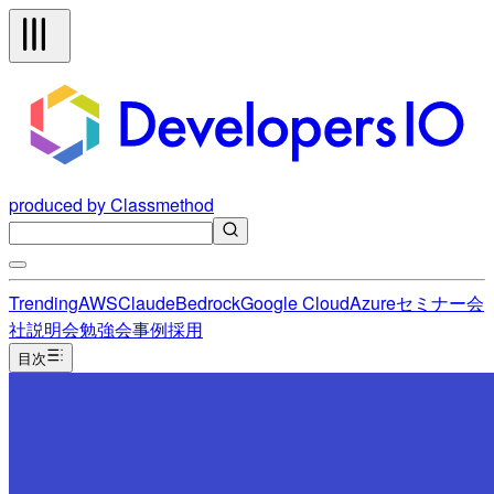
produced by Classmethod
Trending
AWS
Claude
Bedrock
Google Cloud
Azure
セミナー
会
社説明会
勉強会
事例
採用
目次