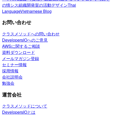
の情シス
組織開発室の活動
デザイン
Thai
Language
Vietnamese Blog
お問い合わせ
クラスメソッドへの問い合わせ
DevelopersIOへのご意見
AWSに関するご相談
資料ダウンロード
メールマガジン登録
セミナー情報
採用情報
会社説明会
勉強会
運営会社
クラスメソッドについて
DevelopersIOとは