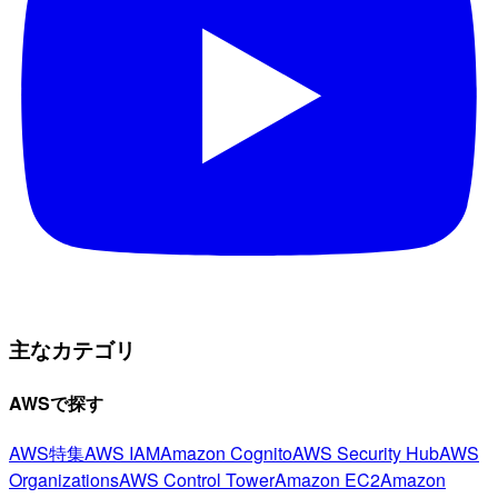
主なカテゴリ
AWSで探す
AWS特集
AWS IAM
Amazon Cognito
AWS Security Hub
AWS
Organizations
AWS Control Tower
Amazon EC2
Amazon