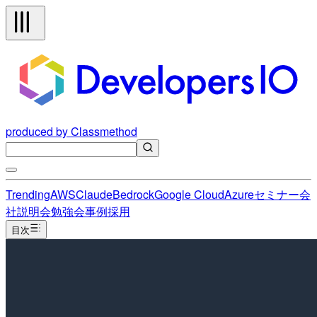
produced by Classmethod
Trending
AWS
Claude
Bedrock
Google Cloud
Azure
セミナー
会
社説明会
勉強会
事例
採用
目次