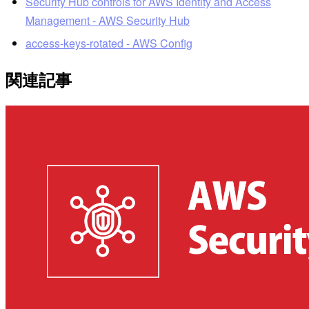
Security Hub controls for AWS Identity and Access
Management - AWS Security Hub
access-keys-rotated - AWS Config
関連記事