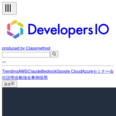
produced by Classmethod
Trending
AWS
Claude
Bedrock
Google Cloud
Azure
セミナー
会
社説明会
勉強会
事例
採用
目次