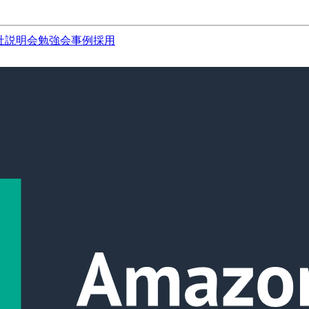
社説明会
勉強会
事例
採用