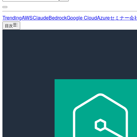
Trending
AWS
Claude
Bedrock
Google Cloud
Azure
セミナー
会
目次