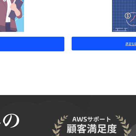
สอบถา