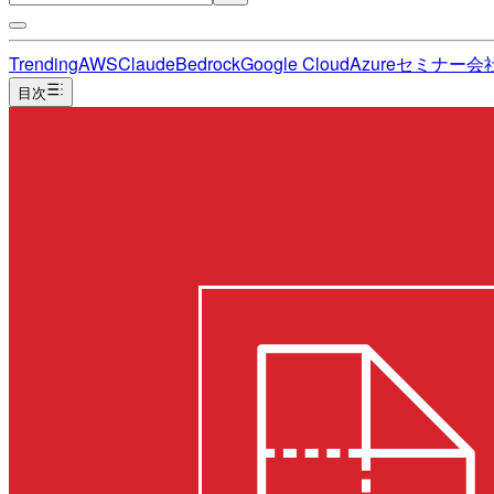
Trending
AWS
Claude
Bedrock
Google Cloud
Azure
セミナー
会
目次