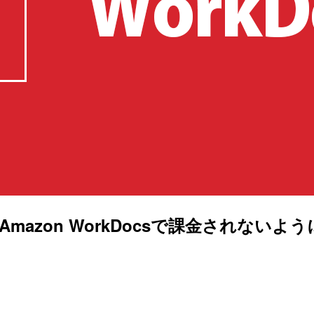
場合にAmazon WorkDocsで課金さ