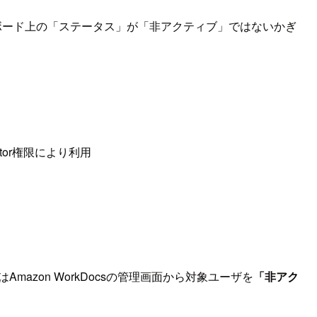
シュボード上の「ステータス」が「非アクティブ」ではないかぎ
tor権限により利用
後にはAmazon WorkDocsの管理画面から対象ユーザを
「非アク