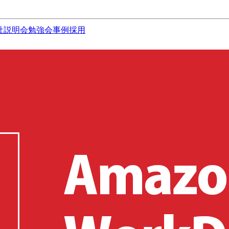
社説明会
勉強会
事例
採用