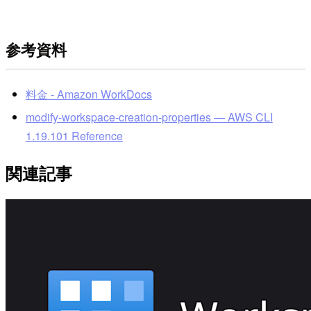
参考資料
料金 - Amazon WorkDocs
modify-workspace-creation-properties — AWS CLI
1.19.101 Reference
関連記事