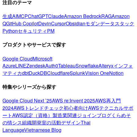
注目のテーマ
生成AI
MCP
ChatGPT
Claude
Amazon Bedrock
RAG
Amazon
Q
GitHub Copilot
Devin
Cursor
Obsidian
モダンデータスタック
Python
セキュリティ
PM
プロダクトやサービスで探す
Google Cloud
Microsoft
Azure
LINE
Zendesk
Auth0
Tableau
Snowflake
Alteryx
インフォ
マティカ
dbt
DuckDB
Cloudflare
Splunk
Vision One
Notion
特集やシリーズから探す
Google Cloud Next ’25
AWS re:Invent 2025
AWS再入門
2024
AWSトレンドチェック
初心者向け
AWSテクニカルサポ
ート
AWS認定（資格）
製造業関連
ジョインブログ
くらめそ
の情シス
組織開発室の活動
デザイン
Thai
Language
Vietnamese Blog