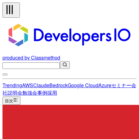
produced by Classmethod
Trending
AWS
Claude
Bedrock
Google Cloud
Azure
セミナー
会
社説明会
勉強会
事例
採用
目次