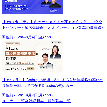
【9/4（金）東京】AIチームメイトが変える次世代コンタク
トセンター～顧客体験向上とオペレーション改革の最前線～
開催前
2026年9月4日(金) 15:00
【9/7（月）】Anthropic登壇！AIによる自治体業務効率化の
具体例ーSkillsで広がるClaudeの使い方ー
開催前
2026年9月7日(月) 15:00
セミナー一覧
会社説明会一覧
勉強会一覧