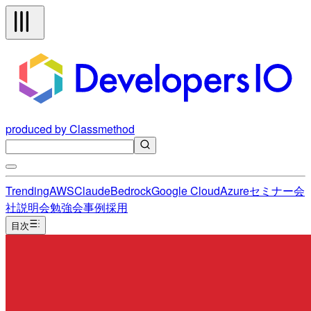
produced by Classmethod
Trending
AWS
Claude
Bedrock
Google Cloud
Azure
セミナー
会
社説明会
勉強会
事例
採用
目次