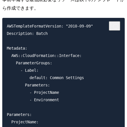
ら作成できます。
AWSTemplateFormatVersion: "2010-09-09"

Description: Batch

Metadata:

  AWS::CloudFormation::Interface:

    ParameterGroups:

      - Label:

          default: Common Settings

        Parameters:

          - ProjectName

          - Environment

Parameters:

  ProjectName:
