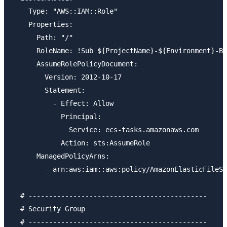
    Type: "AWS::IAM::Role"

    Properties:

      Path: "/"

      RoleName: !Sub ${ProjectName}-${Environment}-Ba
      AssumeRolePolicyDocument:

        Version: 2012-10-17

        Statement:

          - Effect: Allow

            Principal:

              Service: ecs-tasks.amazonaws.com

            Action: sts:AssumeRole

      ManagedPolicyArns:

        - arn:aws:iam::aws:policy/AmazonElasticFileSy
  # --------------------------------------------

  # Security Group

  # --------------------------------------------
