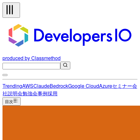
produced by Classmethod
Trending
AWS
Claude
Bedrock
Google Cloud
Azure
セミナー
会
社説明会
勉強会
事例
採用
目次