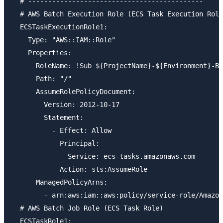
  # --------------------------------------------

  # AWS Batch Execution Role (ECS Task Execution Role
  ECSTaskExecutionRole1:

    Type: "AWS::IAM::Role"

    Properties:

      RoleName: !Sub ${ProjectName}-${Environment}-Ba
      Path: "/"

      AssumeRolePolicyDocument:

        Version: 2012-10-17

        Statement:

          - Effect: Allow

            Principal:

              Service: ecs-tasks.amazonaws.com

            Action: sts:AssumeRole

      ManagedPolicyArns:

        - arn:aws:iam::aws:policy/service-role/Amazon
  # AWS Batch Job Role (ECS Task Role)

  ECSTaskRole1:
