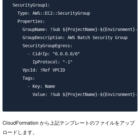
  SecurityGroup1:

    Type: AWS::EC2::SecurityGroup

    Properties:

      GroupName: !Sub ${ProjectName}-${Environment}-b
      GroupDescription: AWS Batch Security Group

      SecurityGroupEgress:

        - CidrIp: "0.0.0.0/0"

          IpProtocol: "-1"

      VpcId: !Ref VPCID

      Tags:

        - Key: Name

          Value: !Sub ${ProjectName}-${Environment}-b
CloudFormation から上記テンプレートのファイルをアップ
ロードします。