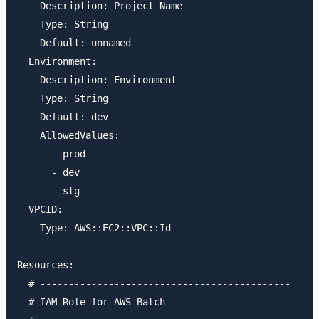
    Description: Project Name

    Type: String

    Default: unnamed

  Environment:

    Description: Environment

    Type: String

    Default: dev

    AllowedValues:

      - prod

      - dev

      - stg

  VPCID:

    Type: AWS::EC2::VPC::Id

Resources:

  # --------------------------------------------

  # IAM Role for AWS Batch
