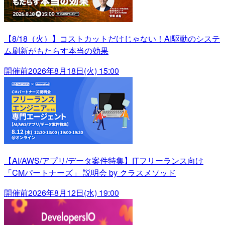
【8/18（火）】コストカットだけじゃない！AI駆動のシステ
ム刷新がもたらす本当の効果
開催前
2026年8月18日(火) 15:00
【AI/AWS/アプリ/データ案件特集】ITフリーランス向け
「CMパートナーズ」 説明会 by クラスメソッド
開催前
2026年8月12日(水) 19:00