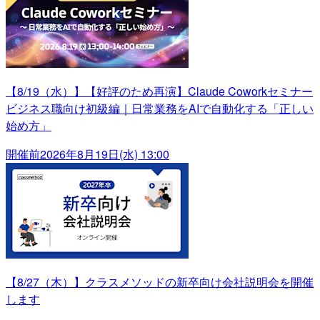
【8/19（水）】【好評のため再演】Claude Coworkセミナー
ビジネス職向け初級編｜日常業務をAIで自動化する「正しい
始め方」
開催前
2026年8月19日(水) 13:00
【8/27（木）】クラスメソッドの新卒向け会社説明会を開催
します