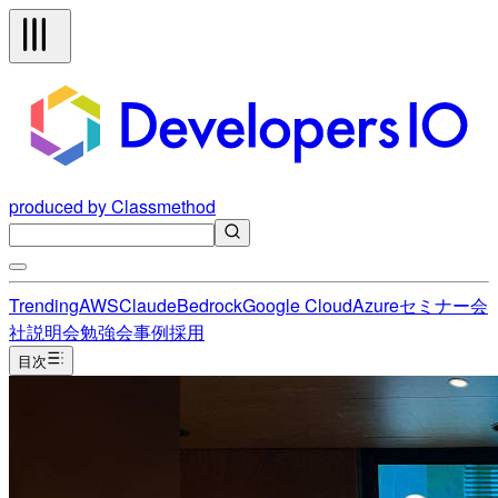
produced by Classmethod
Trending
AWS
Claude
Bedrock
Google Cloud
Azure
セミナー
会
社説明会
勉強会
事例
採用
目次