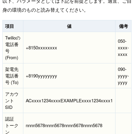
以下、パラメータとしては下記を前提とします。適宜、ご自
身の環境のものと読み替えてください。
項目
値
備考
Twilioの
050-
電話番
+8150xxxxxxxx
xxxx-
号
xxxx
(From)
架電先
090-
電話番
+8190yyyyyyyy
yyyy-
号 (To)
yyyy
アカウ
ント
ACxxxx1234xxxxEXAMPLExxxx1234xxxx1
SID
認証
トーク
nnnn5678nnnn5678nnnn5678nnnn5678
ン