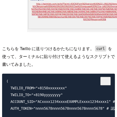
こちらを Twilio に送りつけるかたちになります。
を
curl
使って、ターミナルに貼り付けて使えるようなスクリプトで
書いてみました。
(

  TWILIO_FROM="+8150xxxxxxxx"

  TWILIO_TO="+8190yyyyyyyy"

  ACCOUNT_SID="ACxxxx1234xxxxEXAMPLExxxx1234xxxx1"
  AUTH_TOKEN="nnnn5678nnnn5678nnnn5678nnnn5678" #