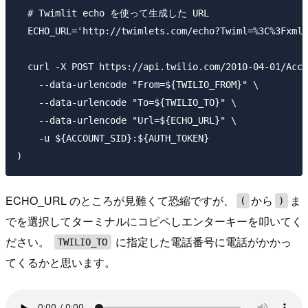
  # Twimlit echo を使って生成した URL

  ECHO_URL='http://twimlets.com/echo?Twiml=%3C%3Fxml%
  curl -X POST https://api.twilio.com/2010-04-01/Acco
    --data-urlencode "From=${TWILIO_FROM}" \

    --data-urlencode "To=${TWILIO_TO}" \

    --data-urlencode "Url=${ECHO_URL}" \

    -u ${ACCOUNT_SID}:${AUTH_TOKEN}

ECHO_URL のところが見難くて恐縮ですが、
から
ま
(
)
でを選択してターミナルにコピペしエンターキーを叩いてく
ださい。
に指定した電話番号に電話がかかっ
TWILIO_TO
てくるかと思います。