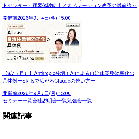
トセンター～顧客体験向上とオペレーション改革の最前線～
開催前
2026年9月4日(金) 15:00
【9/7（月）】Anthropic登壇！AIによる自治体業務効率化の
具体例ーSkillsで広がるClaudeの使い方ー
開催前
2026年9月7日(月) 15:00
セミナー一覧
会社説明会一覧
勉強会一覧
関連記事