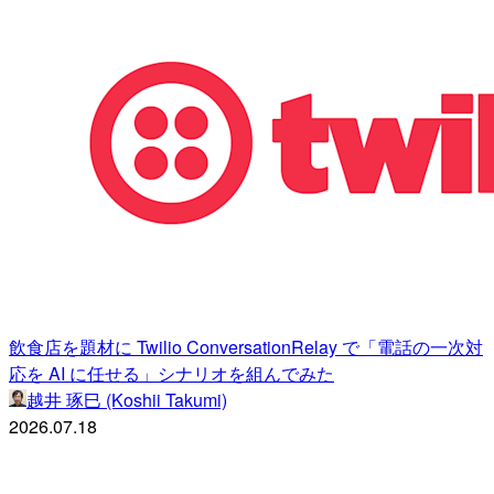
飲食店を題材に Twilio ConversationRelay で「電話の一次対
応を AI に任せる」シナリオを組んでみた
越井 琢巳 (Koshii Takumi)
2026.07.18