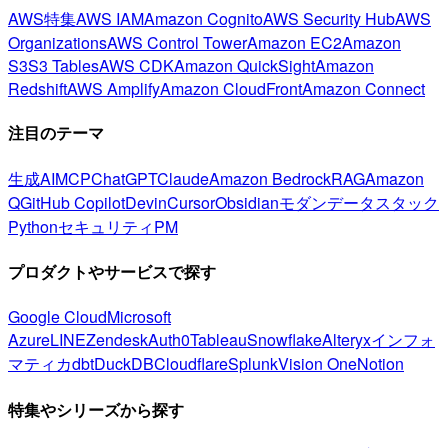
AWS特集
AWS IAM
Amazon Cognito
AWS Security Hub
AWS
Organizations
AWS Control Tower
Amazon EC2
Amazon
S3
S3 Tables
AWS CDK
Amazon QuickSight
Amazon
Redshift
AWS Amplify
Amazon CloudFront
Amazon Connect
注目のテーマ
生成AI
MCP
ChatGPT
Claude
Amazon Bedrock
RAG
Amazon
Q
GitHub Copilot
Devin
Cursor
Obsidian
モダンデータスタック
Python
セキュリティ
PM
プロダクトやサービスで探す
Google Cloud
Microsoft
Azure
LINE
Zendesk
Auth0
Tableau
Snowflake
Alteryx
インフォ
マティカ
dbt
DuckDB
Cloudflare
Splunk
Vision One
Notion
特集やシリーズから探す