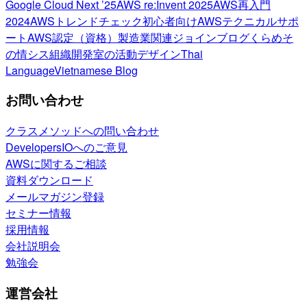
Google Cloud Next ’25
AWS re:Invent 2025
AWS再入門
2024
AWSトレンドチェック
初心者向け
AWSテクニカルサポ
ート
AWS認定（資格）
製造業関連
ジョインブログ
くらめそ
の情シス
組織開発室の活動
デザイン
Thai
Language
Vietnamese Blog
お問い合わせ
クラスメソッドへの問い合わせ
DevelopersIOへのご意見
AWSに関するご相談
資料ダウンロード
メールマガジン登録
セミナー情報
採用情報
会社説明会
勉強会
運営会社