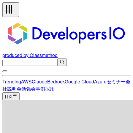
produced by Classmethod
Trending
AWS
Claude
Bedrock
Google Cloud
Azure
セミナー
会
社説明会
勉強会
事例
採用
目次