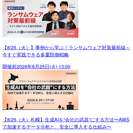
【8/25（火）】事例から学ぶ！ランサムウェア対策最前線～
今すぐ実践できる多重防御戦略
開催前
2026年8月25日(火) 13:00
【8/25（火）札幌】生成AIを“会社の武器”にする方法〜AWS
で加速するデータ分析と、安全に導入する仕組み〜