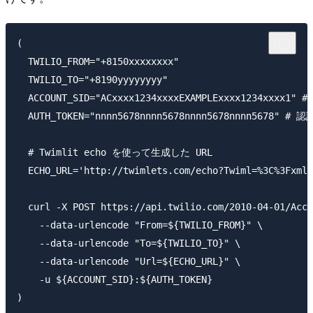
(

  TWILIO_FROM="+8150xxxxxxxx"

  TWILIO_TO="+8190yyyyyyyy"

  ACCOUNT_SID="ACxxxx1234xxxxEXAMPLExxxx1234xxxx1"
  AUTH_TOKEN="nnnn5678nnnn5678nnnn5678nnnn5678" #
  # Twimlit echo を使って生成した URL

  ECHO_URL='http://twimlets.com/echo?Twiml=%3C%3Fxml%
  curl -X POST https://api.twilio.com/2010-04-01/Acco
    --data-urlencode "From=${TWILIO_FROM}" \

    --data-urlencode "To=${TWILIO_TO}" \

    --data-urlencode "Url=${ECHO_URL}" \

    -u ${ACCOUNT_SID}:${AUTH_TOKEN}

)
