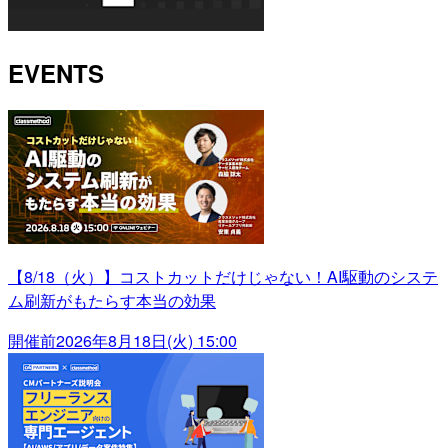
EVENTS
【8/18（火）】コストカットだけじゃない！AI駆動のシステ
ム刷新がもたらす本当の効果
開催前
2026年8月18日(火) 15:00