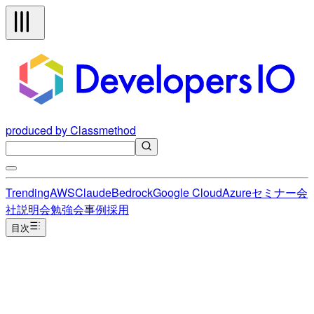
produced by Classmethod
Trending
AWS
Claude
Bedrock
Google Cloud
Azure
セミナー
会
社説明会
勉強会
事例
採用
目次