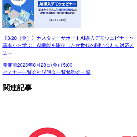
【8/28（金）】カスタマーサポートAI導入デモウェビナー〜
基本から学ぶ、AI機能を駆使した次世代の問い合わせ対応と
は～
開催前
2026年8月28日(金) 15:00
セミナー一覧
会社説明会一覧
勉強会一覧
関連記事