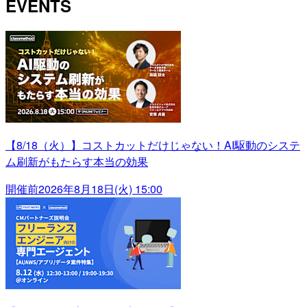
EVENTS
【8/18（火）】コストカットだけじゃない！AI駆動のシステ
ム刷新がもたらす本当の効果
開催前
2026年8月18日(火) 15:00