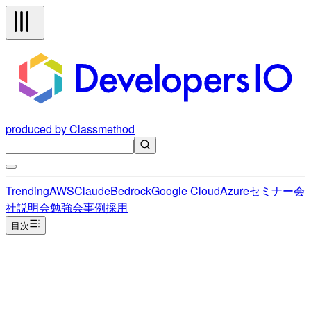
produced by Classmethod
Trending
AWS
Claude
Bedrock
Google Cloud
Azure
セミナー
会
社説明会
勉強会
事例
採用
目次