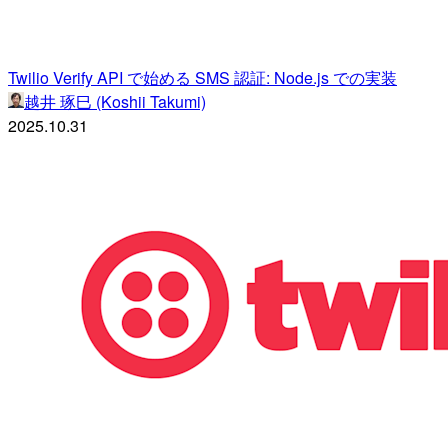
Twilio Verify API で始める SMS 認証: Node.js での実装
越井 琢巳 (Koshii Takumi)
2025.10.31