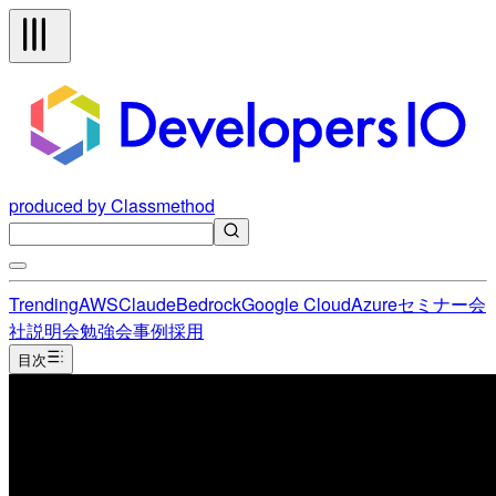
produced by Classmethod
Trending
AWS
Claude
Bedrock
Google Cloud
Azure
セミナー
会
社説明会
勉強会
事例
採用
目次