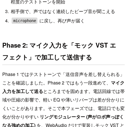
程度のテストトーンを開始
相手側で、声ではなく連続したビープ音が聞こえる
に戻し、再び声が届く
microphone
Phase 2: マイク入力を「モック VST エ
フェクト」で加工して送信する
Phase 1 ではテストトーンで「送信音声を差し替えられる」
ことを確認しました。Phase 2 ではもう一段進めて、
マイク
入力を加工して送る
ところまでを固めます。電話回線では帯
域や圧縮の影響で、軽い EQ や薄いリバーブは差が分かりに
くいことがあります。そこで本フェーズでは、電話口でも変
化が分かりやすい
リングモジュレーター (声がロボ声っぽく
なる強めの加工)
を、WebAudio だけで実装しモック VST と