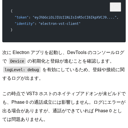
{
  "token"
: 
"eyJhbGciOiJIUzI1NiIsInR5cCI6IkpXVCJ9...."
,
  "identity"
: 
"electron-vst-client"
}
次に Electron アプリを起動し、DevTools のコンソールログ
で
の初期化と登録が進むことを確認します。
Device
を有効にしているため、登録や接続に関
logLevel: debug
するログが出ます。
この時点で VST3 ホストのネイティブアドオンが未ビルドで
も、Phase 0 の通話成立には影響しません。ログにエラーが
出る場合がありますが、通話ができていれば Phase 0 とし
ては問題ありません。