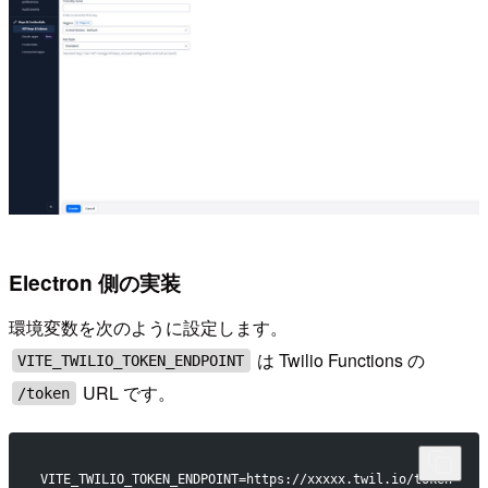
Electron 側の実装
環境変数を次のように設定します。
は Twilio Functions の
VITE_TWILIO_TOKEN_ENDPOINT
URL です。
/token
VITE_TWILIO_TOKEN_ENDPOINT=https://xxxxx.twil.io/token