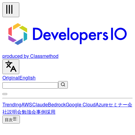
produced by Classmethod
Original
English
Trending
AWS
Claude
Bedrock
Google Cloud
Azure
セミナー
会
社説明会
勉強会
事例
採用
目次