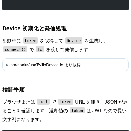
Device 初期化と発信処理
起動時に
を取得して
を生成し、
token
Device
で
を渡して発信します。
connect()
To
src/hooks/useTwilioDevice.ts より抜粋
検証手順
ブラウザまたは
で
URL を叩き、JSON が返
curl
token
ることを確認します。返却値の
は JWT なので長い
token
文字列になります。