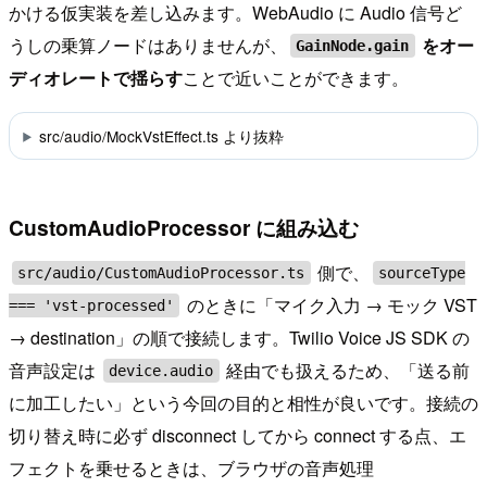
かける仮実装を差し込みます。WebAudio に Audio 信号ど
うしの乗算ノードはありませんが、
をオー
GainNode.gain
ディオレートで揺らす
ことで近いことができます。
src/audio/MockVstEffect.ts より抜粋
CustomAudioProcessor に組み込む
側で、
src/audio/CustomAudioProcessor.ts
sourceType
のときに「マイク入力 → モック VST
=== 'vst-processed'
→ destination」の順で接続します。Twilio Voice JS SDK の
音声設定は
経由でも扱えるため、「送る前
device.audio
に加工したい」という今回の目的と相性が良いです。接続の
切り替え時に必ず disconnect してから connect する点、エ
フェクトを乗せるときは、ブラウザの音声処理