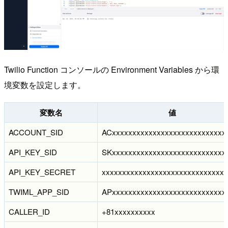
Twilio Function コンソールの Environment Variables から環
境変数を設定します。
変数名
値
ACCOUNT_SID
ACxxxxxxxxxxxxxxxxxxxxxxxxxxxx
API_KEY_SID
SKxxxxxxxxxxxxxxxxxxxxxxxxxxxx
API_KEY_SECRET
xxxxxxxxxxxxxxxxxxxxxxxxxxxxxxx
TWIML_APP_SID
APxxxxxxxxxxxxxxxxxxxxxxxxxxxx
CALLER_ID
+81xxxxxxxxxx