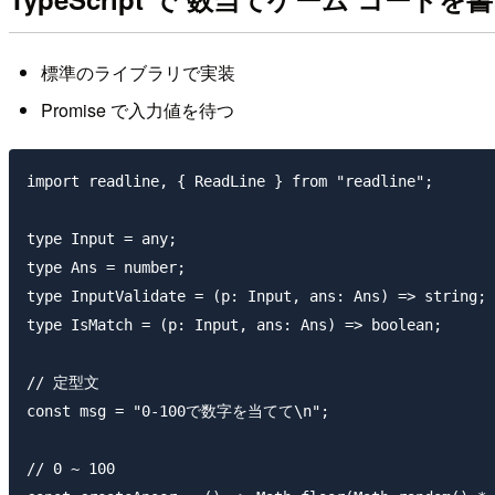
標準のライブラリで実装
Promise で入力値を待つ
import readline, { ReadLine } from "readline";

type Input = any;

type Ans = number;

type InputValidate = (p: Input, ans: Ans) => string;

type IsMatch = (p: Input, ans: Ans) => boolean;

// 定型文

const msg = "0-100で数字を当てて\n";

// 0 ~ 100
