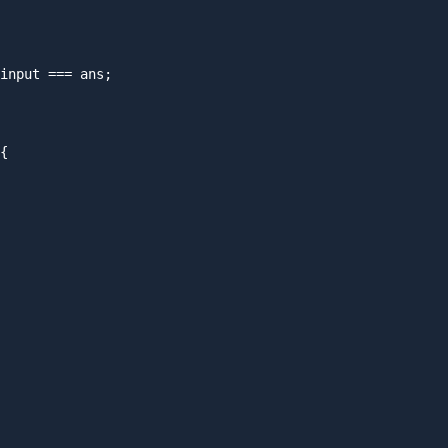
input === ans;

{
