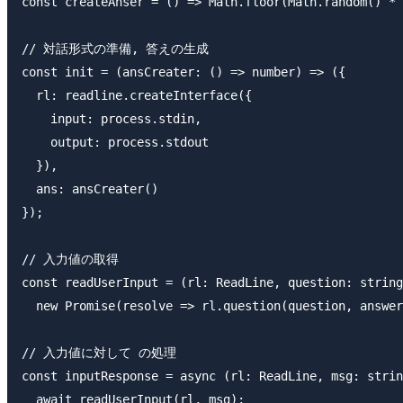
const createAnser = () => Math.floor(Math.random() * 
// 対話形式の準備, 答えの生成

const init = (ansCreater: () => number) => ({

  rl: readline.createInterface({

    input: process.stdin,

    output: process.stdout

  }),

  ans: ansCreater()

});

// 入力値の取得

const readUserInput = (rl: ReadLine, question: string
  new Promise(resolve => rl.question(question, answer
// 入力値に対して の処理

const inputResponse = async (rl: ReadLine, msg: strin
  await readUserInput(rl, msg);
