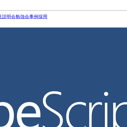
社説明会
勉強会
事例
採用