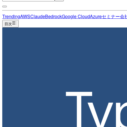
Trending
AWS
Claude
Bedrock
Google Cloud
Azure
セミナー
会
目次