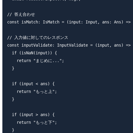
// 答え合わせ

const isMatch: IsMatch = (input: Input, ans: Ans) => 
// 入力値に対してのレスポンス

const inputValidate: InputValidate = (input, ans) => 
  if (isNaN(input)) {

    return "まじめに...";

  }

  if (input < ans) {

    return "もっと上";

  }

  if (input > ans) {

    return "もっと下";

  }
