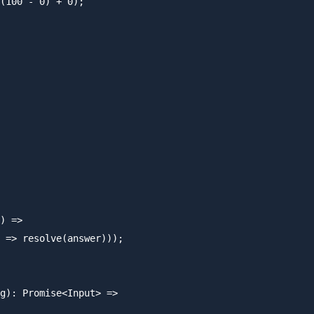
(100 - 0) + 0);

) =>

 => resolve(answer)));

g): Promise<Input> =>
