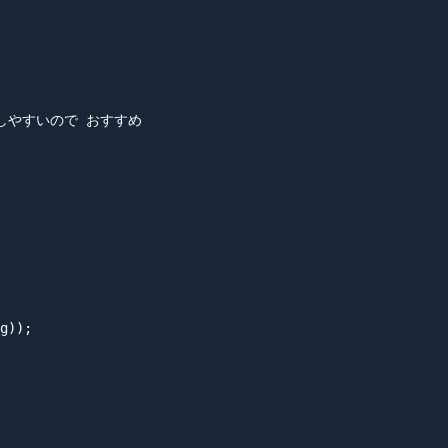
トしやすいので おすすめ

g));
