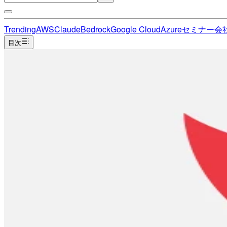
Trending
AWS
Claude
Bedrock
Google Cloud
Azure
セミナー
会
目次