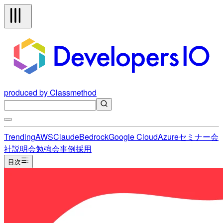
produced by Classmethod
Trending
AWS
Claude
Bedrock
Google Cloud
Azure
セミナー
会
社説明会
勉強会
事例
採用
目次