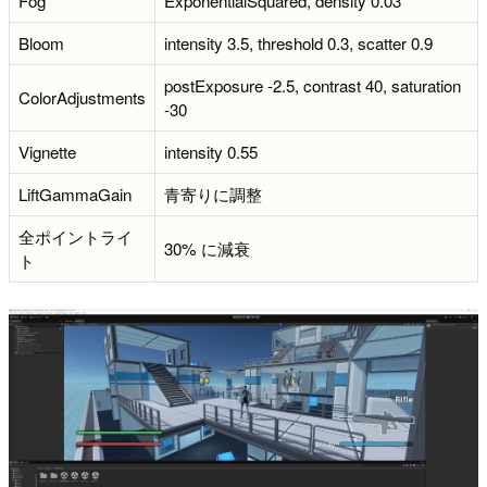
Fog
ExponentialSquared, density 0.03
Bloom
intensity 3.5, threshold 0.3, scatter 0.9
postExposure -2.5, contrast 40, saturation
ColorAdjustments
-30
Vignette
intensity 0.55
LiftGammaGain
青寄りに調整
全ポイントライ
30% に減衰
ト