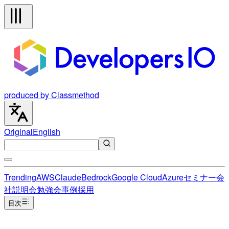
produced by Classmethod
Original
English
Trending
AWS
Claude
Bedrock
Google Cloud
Azure
セミナー
会
社説明会
勉強会
事例
採用
目次