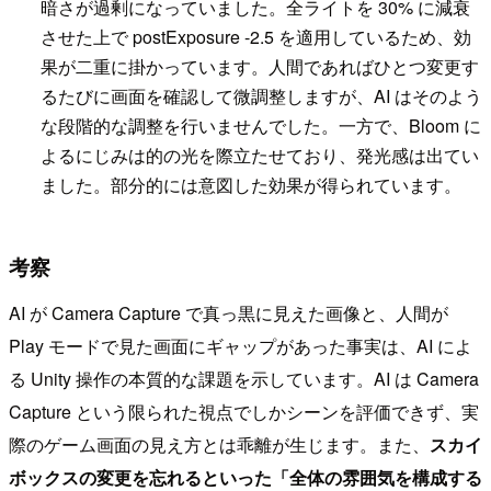
暗さが過剰になっていました。全ライトを 30% に減衰
させた上で postExposure -2.5 を適用しているため、効
果が二重に掛かっています。人間であればひとつ変更す
るたびに画面を確認して微調整しますが、AI はそのよう
な段階的な調整を行いませんでした。一方で、Bloom に
よるにじみは的の光を際立たせており、発光感は出てい
ました。部分的には意図した効果が得られています。
考察
AI が Camera Capture で真っ黒に見えた画像と、人間が
Play モードで見た画面にギャップがあった事実は、AI によ
る Unity 操作の本質的な課題を示しています。AI は Camera
Capture という限られた視点でしかシーンを評価できず、実
際のゲーム画面の見え方とは乖離が生じます。また、
スカイ
ボックスの変更を忘れるといった「全体の雰囲気を構成する