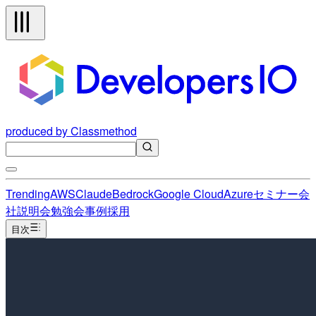
produced by Classmethod
Trending
AWS
Claude
Bedrock
Google Cloud
Azure
セミナー
会
社説明会
勉強会
事例
採用
目次