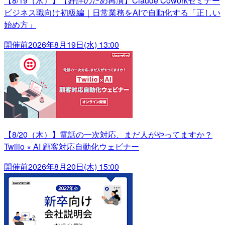
【8/19（水）】【好評のため再演】Claude Coworkセミナー
ビジネス職向け初級編｜日常業務をAIで自動化する「正しい
始め方」
開催前
2026年8月19日(水) 13:00
【8/20（木）】電話の一次対応、まだ人がやってますか？
Twilio × AI 顧客対応自動化ウェビナー
開催前
2026年8月20日(木) 15:00