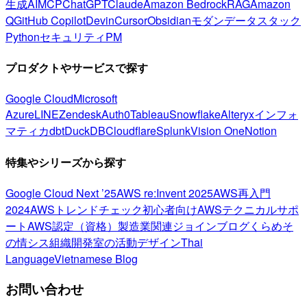
生成AI
MCP
ChatGPT
Claude
Amazon Bedrock
RAG
Amazon
Q
GitHub Copilot
Devin
Cursor
Obsidian
モダンデータスタック
Python
セキュリティ
PM
プロダクトやサービスで探す
Google Cloud
Microsoft
Azure
LINE
Zendesk
Auth0
Tableau
Snowflake
Alteryx
インフォ
マティカ
dbt
DuckDB
Cloudflare
Splunk
Vision One
Notion
特集やシリーズから探す
Google Cloud Next ’25
AWS re:Invent 2025
AWS再入門
2024
AWSトレンドチェック
初心者向け
AWSテクニカルサポ
ート
AWS認定（資格）
製造業関連
ジョインブログ
くらめそ
の情シス
組織開発室の活動
デザイン
Thai
Language
Vietnamese Blog
お問い合わせ