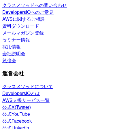
クラスメソッドへの問い合わせ
DevelopersIOへのご意見
AWSに関するご相談
資料ダウンロード
メールマガジン登録
セミナー情報
採用情報
会社説明会
勉強会
運営会社
クラスメソッドについて
DevelopersIOとは
AWS支援サービス一覧
公式X(Twitter)
公式YouTube
公式Facebook
公式LinkedIn