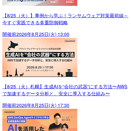
【8/25（火）】事例から学ぶ！ランサムウェア対策最前線～
今すぐ実践できる多重防御戦略
開催前
2026年8月25日(火) 13:00
【8/25（火）札幌】生成AIを“会社の武器”にする方法〜AWS
で加速するデータ分析と、安全に導入する仕組み〜
開催前
2026年8月25日(火) 17:30