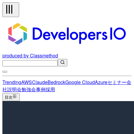
produced by Classmethod
Trending
AWS
Claude
Bedrock
Google Cloud
Azure
セミナー
会
社説明会
勉強会
事例
採用
目次