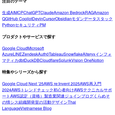
注目のテーマ
生成AI
MCP
ChatGPT
Claude
Amazon Bedrock
RAG
Amazon
Q
GitHub Copilot
Devin
Cursor
Obsidian
モダンデータスタック
Python
セキュリティ
PM
プロダクトやサービスで探す
Google Cloud
Microsoft
Azure
LINE
Zendesk
Auth0
Tableau
Snowflake
Alteryx
インフォ
マティカ
dbt
DuckDB
Cloudflare
Splunk
Vision One
Notion
特集やシリーズから探す
Google Cloud Next ’25
AWS re:Invent 2025
AWS再入門
2024
AWSトレンドチェック
初心者向け
AWSテクニカルサポ
ート
AWS認定（資格）
製造業関連
ジョインブログ
くらめそ
の情シス
組織開発室の活動
デザイン
Thai
Language
Vietnamese Blog