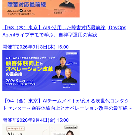
【9/3（木）東京】AIを活用した障害対応最前線 | DevOps
Agentライブデモで学ぶ、自律型運用の実践
開催前
2026年9月3日(木) 16:00
【9/4（金）東京】AIチームメイトが変える次世代コンタク
トセンター～顧客体験向上とオペレーション改革の最前線～
開催前
2026年9月4日(金) 15:00