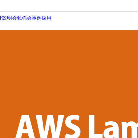
社説明会
勉強会
事例
採用