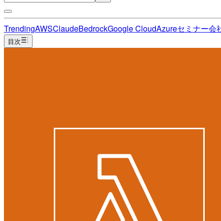
Trending
AWS
Claude
Bedrock
Google Cloud
Azure
セミナー
会
目次