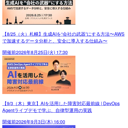
【8/25（火）札幌】生成AIを“会社の武器”にする方法〜AWS
で加速するデータ分析と、安全に導入する仕組み〜
開催前
2026年8月25日(火) 17:30
【9/3（木）東京】AIを活用した障害対応最前線 | DevOps
Agentライブデモで学ぶ、自律型運用の実践
開催前
2026年9月3日(木) 16:00