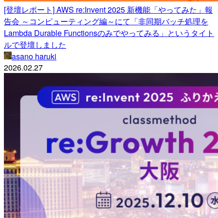
[登壇レポート] AWS re:Invent 2025 新機能「やってみた」報
告会 ～コンピューティング編～にて「非同期バッチ処理を
Lambda Durable Functionsのみでやってみる」というタイト
ルで登壇しました
asano haruki
2026.02.27