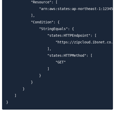
            "Resource": [

                "arn:aws:states:ap-northeast-1:123456
            ],

            "Condition": {

                "StringEquals": {

                    "states:HTTPEndpoint": [

                        "https://zipcloud.ibsnet.co.j
                    ],

                    "states:HTTPMethod": [

                        "GET"

                    ]

                }

            }

        }

    ]
