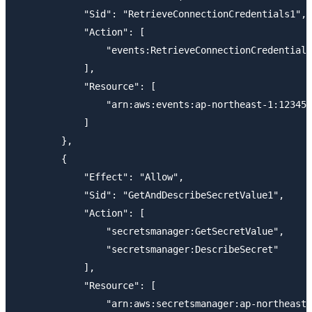
            "Sid": "RetrieveConnectionCredentials1",

            "Action": [

                "events:RetrieveConnectionCredentials
            ],

            "Resource": [

                "arn:aws:events:ap-northeast-1:123456
            ]

        },

        {

            "Effect": "Allow",

            "Sid": "GetAndDescribeSecretValue1",

            "Action": [

                "secretsmanager:GetSecretValue",

                "secretsmanager:DescribeSecret"

            ],

            "Resource": [

                "arn:aws:secretsmanager:ap-northeast-