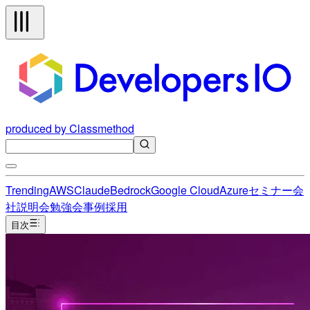
produced by Classmethod
Trending
AWS
Claude
Bedrock
Google Cloud
Azure
セミナー
会
社説明会
勉強会
事例
採用
目次