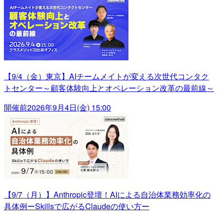
【9/4（金）東京】AIチームメイトが変える次世代コンタク
トセンター～顧客体験向上とオペレーション改革の最前線～
開催前
2026年9月4日(金) 15:00
【9/7（月）】Anthropic登壇！AIによる自治体業務効率化の
具体例ーSkillsで広がるClaudeの使い方ー