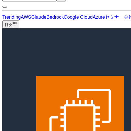
Trending
AWS
Claude
Bedrock
Google Cloud
Azure
セミナー
会
目次