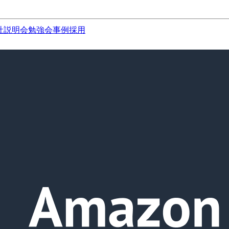
社説明会
勉強会
事例
採用