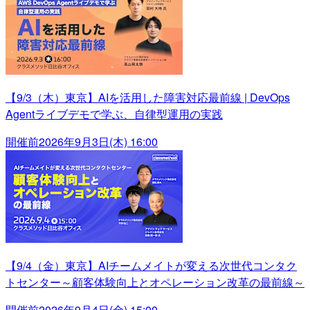
【9/3（木）東京】AIを活用した障害対応最前線 | DevOps
Agentライブデモで学ぶ、自律型運用の実践
開催前
2026年9月3日(木) 16:00
【9/4（金）東京】AIチームメイトが変える次世代コンタク
トセンター～顧客体験向上とオペレーション改革の最前線～
開催前
2026年9月4日(金) 15:00