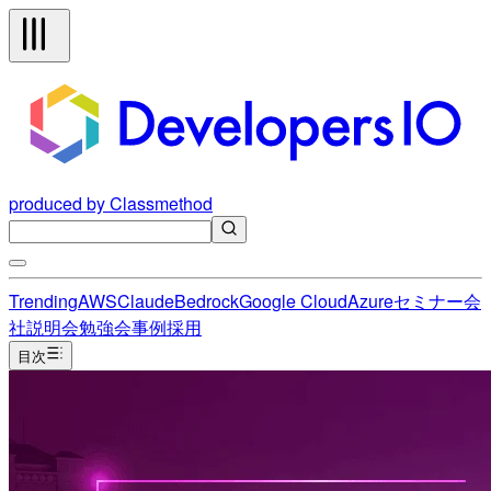
produced by Classmethod
Trending
AWS
Claude
Bedrock
Google Cloud
Azure
セミナー
会
社説明会
勉強会
事例
採用
目次