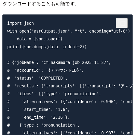
ダウンロードすることも可能です。
import json

with open("asrOutput.json", "rt", encoding="utf-8") a
    data = json.load(f)

print(json.dumps(data, indent=2))

# {'jobName': 'cm-nakamura-job-2023-11-27',

#  'accountId': '{アカウントID}',

#  'status': 'COMPLETED',

#  'results': {'transcripts': [{'transc
#   'items': [{'type': 'pronunciation',

#     'alternatives': [{'confidence': '0.996', 'con
#     'start_time': '1.6',

#     'end_time': '2.16'},

#    {'type': 'pronunciation',

#     'alternatives': [{'confidence': '0.937', 'con