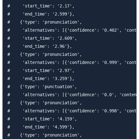
#     'start_time': '2.17',

#     'end_time': '2.599'},

#    {'type': 'pronunciation',

#     'alternatives': [{'confidence': '0.402', 'cont
#     'start_time': '2.609',

#     'end_time': '2.96'},

#    {'type': 'pronunciation',

#     'alternatives': [{'confidence': '0.999', 'conte
#     'start_time': '2.97',

#     'end_time': '3.259'},

#    {'type': 'punctuation',

#     'alternatives': [{'confidence': '0.0', 'content
#    {'type': 'pronunciation',

#     'alternatives': [{'confidence': '0.998', 'cont
#     'start_time': '4.159',

#     'end_time': '4.599'},

#    {'type': 'pronunciation',
