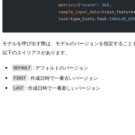
                   metrics
=
{
"score"
: 
96
},
                   sample_input_data
=
train_feature
                   task
=
type_hints.Task.
TABULAR_BI
モデルを呼び出す際は、モデルのバージョンを指定すること
以下のエイリアスがあります。
: デフォルトのバージョン
DEFAULT
: 作成日時で一番古いバージョン
FIRST
: 作成日時で一番新しいバージョン
LAST