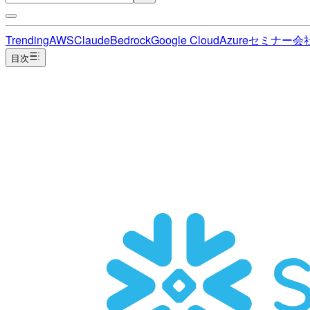
Trending
AWS
Claude
Bedrock
Google Cloud
Azure
セミナー
会
目次