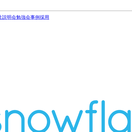
社説明会
勉強会
事例
採用