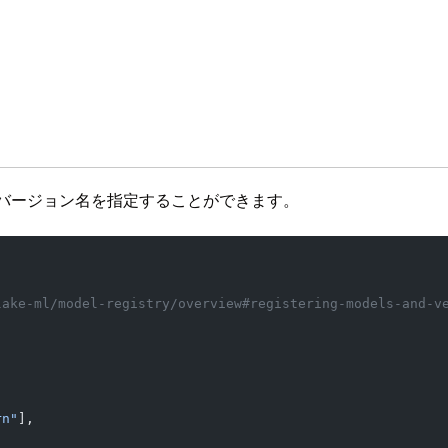
る際に、バージョン名を指定することができます。
lake-ml/model-registry/overview#registering-models-and-v
rn"
],