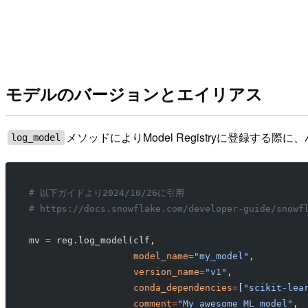
モデルのバージョンとエイリアス
メソッドによりModel Registryに登録す
log_model
# 以下ガイドより2024/10/26に引用
# https://docs.snowflake.com/developer-guide/snowf
mv 
=
 reg.log_model(clf,
                   model_name
=
"my_model"
,
                   version_name
=
"v1"
,
                   conda_dependencies
=
[
"scikit-lea
                   comment
=
"My awesome ML model"
,