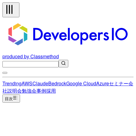
produced by Classmethod
Trending
AWS
Claude
Bedrock
Google Cloud
Azure
セミナー
会
社説明会
勉強会
事例
採用
目次