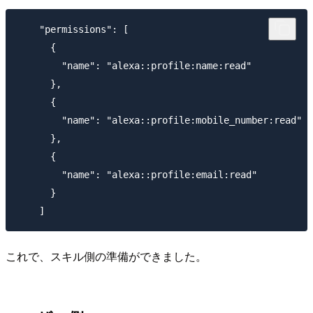
    "permissions": [

      {

        "name": "alexa::profile:name:read"

      },

      {

        "name": "alexa::profile:mobile_number:read"

      },

      {

        "name": "alexa::profile:email:read"

      }

これで、スキル側の準備ができました。