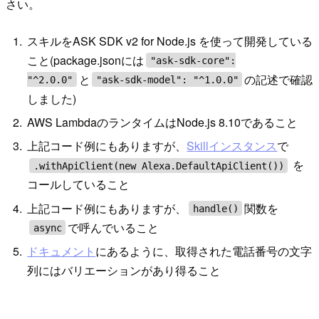
さい。
スキルをASK SDK v2 for Node.js を使って開発している
こと(package.jsonには
"ask-sdk-core":
と
の記述で確認
"^2.0.0"
"ask-sdk-model": "^1.0.0"
しました)
AWS LambdaのランタイムはNode.js 8.10であること
上記コード例にもありますが、
Skillインスタンス
で
を
.withApiClient(new Alexa.DefaultApiClient())
コールしていること
上記コード例にもありますが、
関数を
handle()
で呼んでいること
async
ドキュメント
にあるように、取得された電話番号の文字
列にはバリエーションがあり得ること