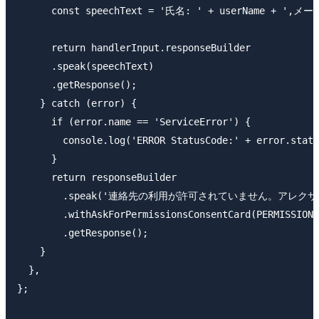
      const speechText = '氏名: ' + userName + ',メ
      return handlerInput.responseBuilder

      .speak(speechText)

      .getResponse();

    } catch (error) {

      if (error.name == 'ServiceError') {

        console.log('ERROR StatusCode:' + error.statu
      }

      return responseBuilder

        .speak('連絡先の利用が許可されていません。アレ
        .withAskForPermissionsConsentCard(PERMISSIONS
        .getResponse();

    }

  },

};
