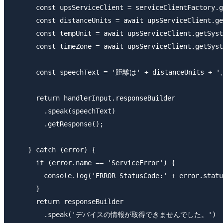
      const upsServiceClient = serviceClientFactory.
      const distanceUnits = await upsServiceClient
      const tempUnit = await upsServiceClient.getS
      const timeZone = await upsServiceClient.get
      const speechText = '距離は' + distanceUnits 
      return handlerInput.responseBuilder

        .speak(speechText)

        .getResponse();

    } catch (error) {

      if (error.name == 'ServiceError') {

        console.log('ERROR StatusCode:' + error.statu
      }

      return responseBuilder

        .speak('デバイスの情報が取得できませんでした。')
