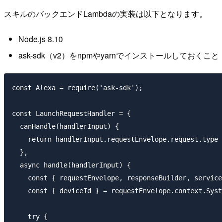
スキルのバックエンドLambdaの実装は以下となります。
Node.js 8.10
ask-sdk（v2）をnpmやyarnでインストールしておくこと
const Alexa = require('ask-sdk');

const LaunchRequestHandler = {

  canHandle(handlerInput) {

    return handlerInput.requestEnvelope.request.type 
  },

  async handle(handlerInput) {

    const { requestEnvelope, responseBuilder, service
    const { deviceId } = requestEnvelope.context.Syst
    try {
