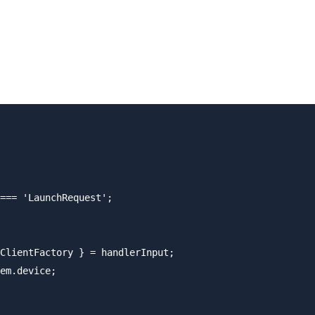
=== 'LaunchRequest';

ClientFactory } = handlerInput;

em.device;
