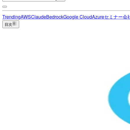
Trending
AWS
Claude
Bedrock
Google Cloud
Azure
セミナー
会
目次