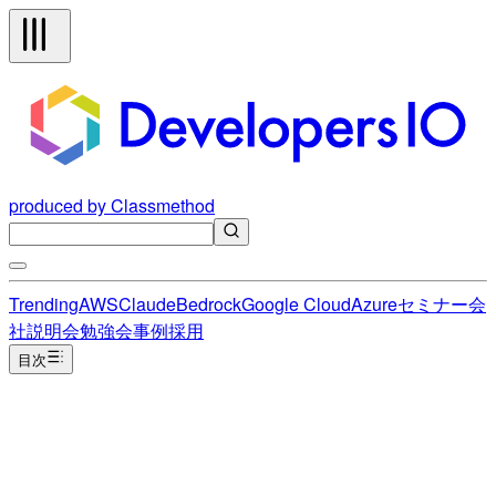
produced by Classmethod
Trending
AWS
Claude
Bedrock
Google Cloud
Azure
セミナー
会
社説明会
勉強会
事例
採用
目次