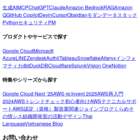
生成AI
MCP
ChatGPT
Claude
Amazon Bedrock
RAG
Amazon
Q
GitHub Copilot
Devin
Cursor
Obsidian
モダンデータスタック
Python
セキュリティ
PM
プロダクトやサービスで探す
Google Cloud
Microsoft
Azure
LINE
Zendesk
Auth0
Tableau
Snowflake
Alteryx
インフォ
マティカ
dbt
DuckDB
Cloudflare
Splunk
Vision One
Notion
特集やシリーズから探す
Google Cloud Next ’25
AWS re:Invent 2025
AWS再入門
2024
AWSトレンドチェック
初心者向け
AWSテクニカルサポ
ート
AWS認定（資格）
製造業関連
ジョインブログ
くらめそ
の情シス
組織開発室の活動
デザイン
Thai
Language
Vietnamese Blog
お問い合わせ