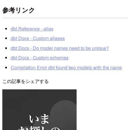
参考リンク
dbt Reference - alias
dbt Docs - Custom aliases
dbt Docs - Do model names need to be unique?
dbt Docs - Custom schemas
Compilation Error dbt found two models with the name
この記事をシェアする