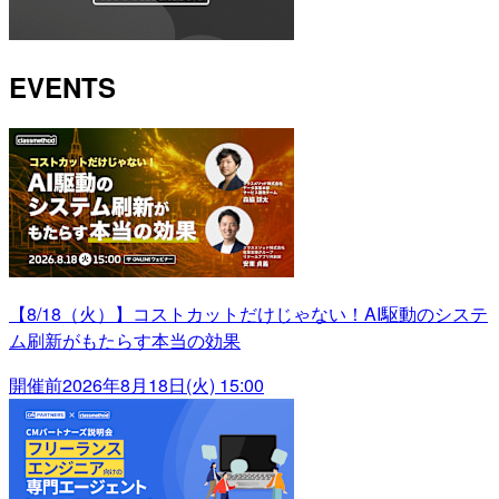
EVENTS
【8/18（火）】コストカットだけじゃない！AI駆動のシステ
ム刷新がもたらす本当の効果
開催前
2026年8月18日(火) 15:00