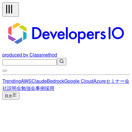
produced by Classmethod
Trending
AWS
Claude
Bedrock
Google Cloud
Azure
セミナー
会
社説明会
勉強会
事例
採用
目次