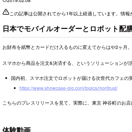
2019.02.08
この記事は公開されてから1年以上経過しています。情報
日本でモバイルオーダーとロボット配
お財布を紙幣とカードだけ入るものに変えてからはや2ヶ月
スマホから商品を注文&決済する、というソリューションが
国内初、スマホ注文でロボットが届ける次世代カフェの実証実
https://www.showcase-gig.com/topics/moritrust/
こちらのプレスリリースを見て、実際に、東京 神谷町のお店
体験動画