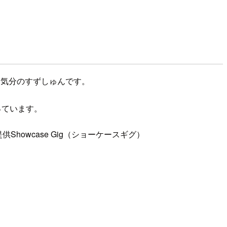
い気分のすずしゅんです。
っています。
owcase Gig（ショーケースギグ）