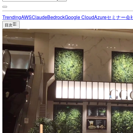
Trending
AWS
Claude
Bedrock
Google Cloud
Azure
セミナー
会
目次