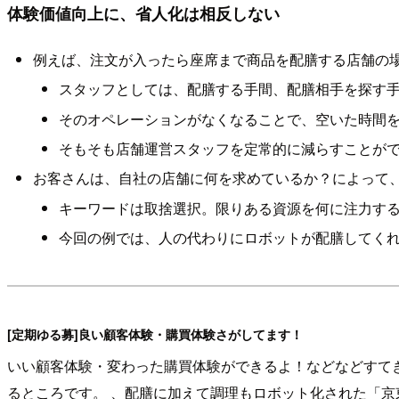
体験価値向上に、省人化は相反しない
例えば、注文が入ったら座席まで商品を配膳する店舗の
スタッフとしては、配膳する手間、配膳相手を探す
そのオペレーションがなくなることで、空いた時間
そもそも店舗運営スタッフを定常的に減らすことが
お客さんは、自社の店舗に何を求めているか？によって
キーワードは取捨選択。限りある資源を何に注力す
今回の例では、人の代わりにロボットが配膳してく
[定期ゆる募]良い顧客体験・購買体験さがしてます！
いい顧客体験・変わった購買体験ができるよ！などなどすてき
るところです。 、配膳に加えて調理もロボット化された「京東X未来