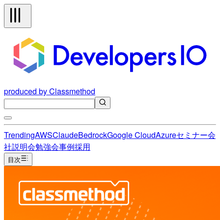
produced by Classmethod
Trending
AWS
Claude
Bedrock
Google Cloud
Azure
セミナー
会
社説明会
勉強会
事例
採用
目次