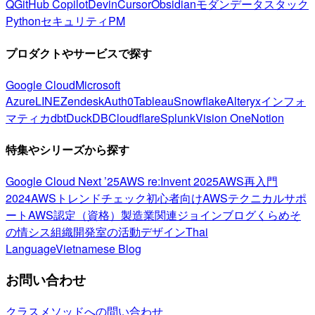
Q
GitHub Copilot
Devin
Cursor
Obsidian
モダンデータスタック
Python
セキュリティ
PM
プロダクトやサービスで探す
Google Cloud
Microsoft
Azure
LINE
Zendesk
Auth0
Tableau
Snowflake
Alteryx
インフォ
マティカ
dbt
DuckDB
Cloudflare
Splunk
Vision One
Notion
特集やシリーズから探す
Google Cloud Next ’25
AWS re:Invent 2025
AWS再入門
2024
AWSトレンドチェック
初心者向け
AWSテクニカルサポ
ート
AWS認定（資格）
製造業関連
ジョインブログ
くらめそ
の情シス
組織開発室の活動
デザイン
Thai
Language
Vietnamese Blog
お問い合わせ
クラスメソッドへの問い合わせ