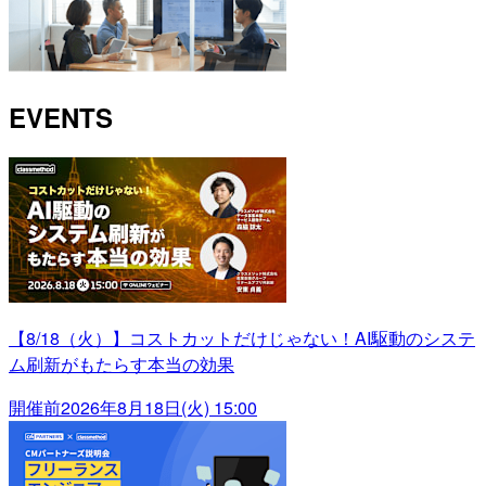
EVENTS
【8/18（火）】コストカットだけじゃない！AI駆動のシステ
ム刷新がもたらす本当の効果
開催前
2026年8月18日(火) 15:00