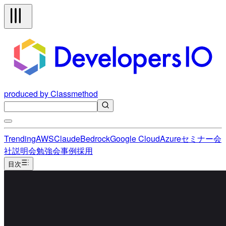
produced by Classmethod
Trending
AWS
Claude
Bedrock
Google Cloud
Azure
セミナー
会
社説明会
勉強会
事例
採用
目次