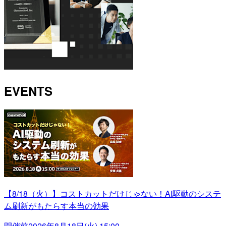
EVENTS
【8/18（火）】コストカットだけじゃない！AI駆動のシステ
ム刷新がもたらす本当の効果
開催前
2026年8月18日(火) 15:00