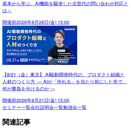
基本から学ぶ、AI機能を駆使した次世代の問い合わせ対応と
は～
開催前
2026年8月28日(金) 15:00
【8/21（金）東京】 AI駆動開発時代の、プロダクト組織と
人材のつくり方 ― AIが「作れる」を当たり前にした先で、
何が勝負を分けるのか ―
開催前
2026年8月21日(金) 15:00
セミナー一覧
会社説明会一覧
勉強会一覧
関連記事