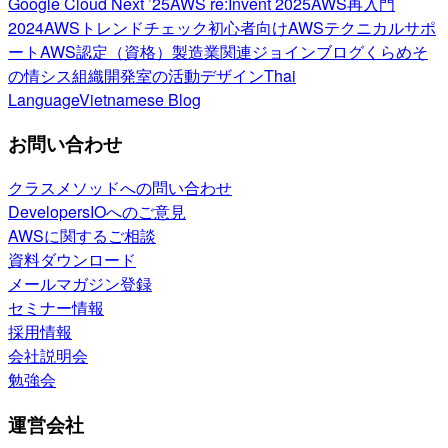
Google Cloud Next ’25
AWS re:Invent 2025
AWS再入門
2024
AWSトレンドチェック
初心者向け
AWSテクニカルサポ
ート
AWS認定（資格）
製造業関連
ジョインブログ
くらめそ
の情シス
組織開発室の活動
デザイン
Thai
Language
Vietnamese Blog
お問い合わせ
クラスメソッドへの問い合わせ
DevelopersIOへのご意見
AWSに関するご相談
資料ダウンロード
メールマガジン登録
セミナー情報
採用情報
会社説明会
勉強会
運営会社