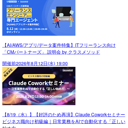
【AI/AWS/アプリ/データ案件特集】ITフリーランス向け
「CMパートナーズ」 説明会 by クラスメソッド
開催前
2026年8月12日(水) 19:00
【8/19（水）】【好評のため再演】Claude Coworkセミナー
ビジネス職向け初級編｜日常業務をAIで自動化する「正しい