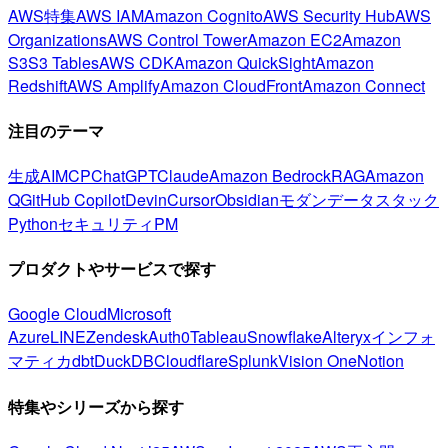
AWS特集
AWS IAM
Amazon Cognito
AWS Security Hub
AWS
Organizations
AWS Control Tower
Amazon EC2
Amazon
S3
S3 Tables
AWS CDK
Amazon QuickSight
Amazon
Redshift
AWS Amplify
Amazon CloudFront
Amazon Connect
注目のテーマ
生成AI
MCP
ChatGPT
Claude
Amazon Bedrock
RAG
Amazon
Q
GitHub Copilot
Devin
Cursor
Obsidian
モダンデータスタック
Python
セキュリティ
PM
プロダクトやサービスで探す
Google Cloud
Microsoft
Azure
LINE
Zendesk
Auth0
Tableau
Snowflake
Alteryx
インフォ
マティカ
dbt
DuckDB
Cloudflare
Splunk
Vision One
Notion
特集やシリーズから探す