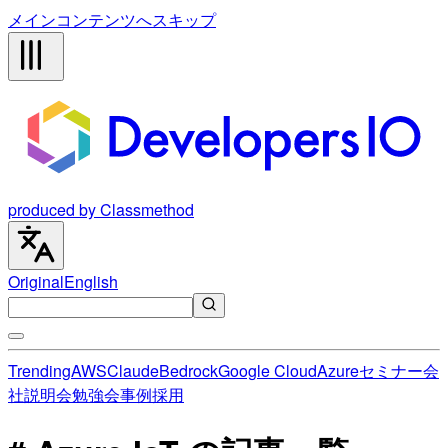
メインコンテンツへスキップ
produced by Classmethod
Original
English
Trending
AWS
Claude
Bedrock
Google Cloud
Azure
セミナー
会
社説明会
勉強会
事例
採用