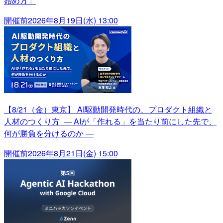
始め方」
開催前
2026年8月19日(水) 13:00
【8/21（金）東京】 AI駆動開発時代の、プロダクト組織と
人材のつくり方 ― AIが「作れる」を当たり前にした先で、
何が勝負を分けるのか ―
開催前
2026年8月21日(金) 15:00