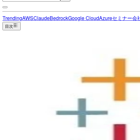
Trending
AWS
Claude
Bedrock
Google Cloud
Azure
セミナー
会
目次