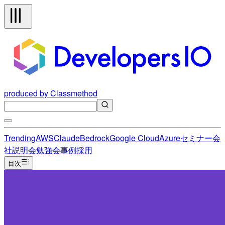
produced by Classmethod
Trending
AWS
Claude
Bedrock
Google Cloud
Azure
セミナー
会
社説明会
勉強会
事例
採用
目次