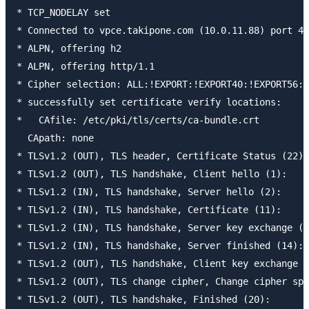
* TCP_NODELAY set

* Connected to vpce.takipone.com (10.0.11.88) port 44
* ALPN, offering h2

* ALPN, offering http/1.1

* Cipher selection: ALL:!EXPORT:!EXPORT40:!EXPORT56:!
* successfully set certificate verify locations:

*   CAfile: /etc/pki/tls/certs/ca-bundle.crt

  CApath: none

* TLSv1.2 (OUT), TLS header, Certificate Status (22):

* TLSv1.2 (OUT), TLS handshake, Client hello (1):

* TLSv1.2 (IN), TLS handshake, Server hello (2):

* TLSv1.2 (IN), TLS handshake, Certificate (11):

* TLSv1.2 (IN), TLS handshake, Server key exchange (1
* TLSv1.2 (IN), TLS handshake, Server finished (14):

* TLSv1.2 (OUT), TLS handshake, Client key exchange (
* TLSv1.2 (OUT), TLS change cipher, Change cipher spe
* TLSv1.2 (OUT), TLS handshake, Finished (20):
