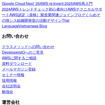
Google Cloud Next ’25
AWS re:Invent 2025
AWS再入門
2024
AWSトレンドチェック
初心者向け
AWSテクニカルサポ
ート
AWS認定（資格）
製造業関連
ジョインブログ
くらめそ
の情シス
組織開発室の活動
デザイン
Thai
Language
Vietnamese Blog
お問い合わせ
クラスメソッドへの問い合わせ
DevelopersIOへのご意見
AWSに関するご相談
資料ダウンロード
メールマガジン登録
セミナー情報
採用情報
会社説明会
勉強会
運営会社