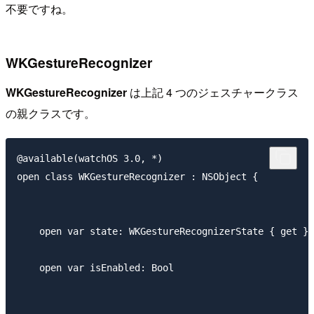
不要ですね。
WKGestureRecognizer
WKGestureRecognizer
は上記 4 つのジェスチャークラス
の親クラスです。
@available(watchOS 3.0, *)

open class WKGestureRecognizer : NSObject {

    open var state: WKGestureRecognizerState { get } 
    open var isEnabled: Bool
