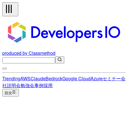
produced by Classmethod
Trending
AWS
Claude
Bedrock
Google Cloud
Azure
セミナー
会
社説明会
勉強会
事例
採用
目次