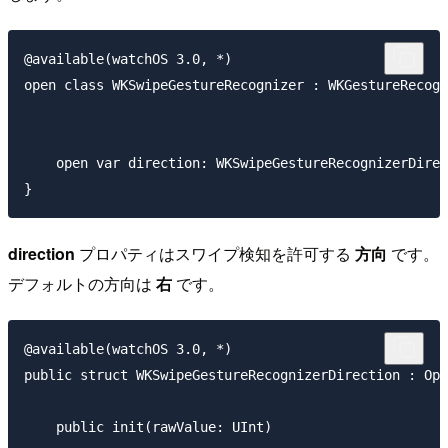
@available(watchOS 3.0, *)

open class WKSwipeGestureRecognizer : WKGestureRecogn
    open var direction: WKSwipeGestureRecognizerDirec
direction
プロパティはスワイプ検知を許可する
方向
です。
デフォルトの方向は
右
です。
@available(watchOS 3.0, *)

public struct WKSwipeGestureRecognizerDirection : Opt
    public init(rawValue: UInt)
