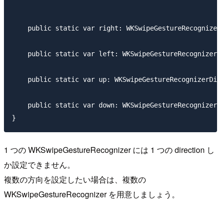
    public static var right: WKSwipeGestureRecognizer
    public static var left: WKSwipeGestureRecognizerD
    public static var up: WKSwipeGestureRecognizerDir
    public static var down: WKSwipeGestureRecognizerD
1 つの WKSwipeGestureRecognizer には 1 つの direction し
か設定できません。
複数の方向を設定したい場合は、複数の
WKSwipeGestureRecognizer を用意しましょう。