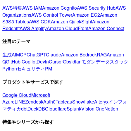
AWS特集
AWS IAM
Amazon Cognito
AWS Security Hub
AWS
Organizations
AWS Control Tower
Amazon EC2
Amazon
S3
S3 Tables
AWS CDK
Amazon QuickSight
Amazon
Redshift
AWS Amplify
Amazon CloudFront
Amazon Connect
注目のテーマ
生成AI
MCP
ChatGPT
Claude
Amazon Bedrock
RAG
Amazon
Q
GitHub Copilot
Devin
Cursor
Obsidian
モダンデータスタック
Python
セキュリティ
PM
プロダクトやサービスで探す
Google Cloud
Microsoft
Azure
LINE
Zendesk
Auth0
Tableau
Snowflake
Alteryx
インフォ
マティカ
dbt
DuckDB
Cloudflare
Splunk
Vision One
Notion
特集やシリーズから探す