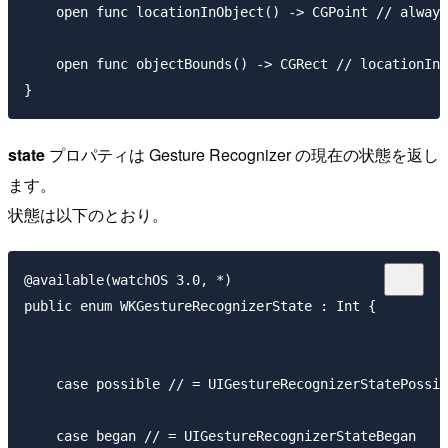
    open func locationInObject() -> CGPoint // always
    open func objectBounds() -> CGRect // locationInO
state
プロパティは Gesture Recognizer の現在の状態を返し
ます。
状態は以下のとおり。
@available(watchOS 3.0, *)

public enum WKGestureRecognizerState : Int {

    case possible // = UIGestureRecognizerStatePossib
    case began // = UIGestureRecognizerStateBegan
