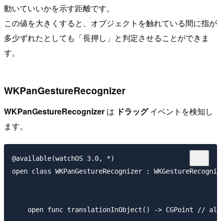
動いていいかを示す距離です。
この値を大きくすると、オブジェクトを触れている間に指が
多少ずれたとしても「長押し」と判定させることができま
す。
WKPanGestureRecognizer
WKPanGestureRecognizer
は
ドラッグ
イベントを検知し
ます。
@available(watchOS 3.0, *)

open class WKPanGestureRecognizer : WKGestureRecogniz
    open func translationInObject() -> CGPoint // alw