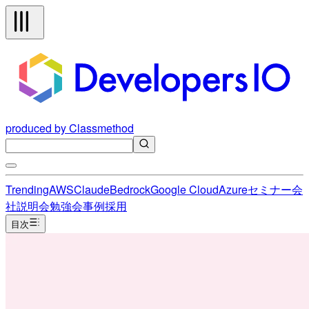
produced by Classmethod
Trending
AWS
Claude
Bedrock
Google Cloud
Azure
セミナー
会
社説明会
勉強会
事例
採用
目次