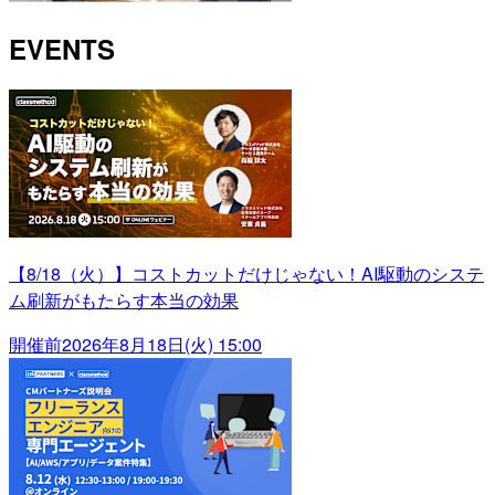
EVENTS
【8/18（火）】コストカットだけじゃない！AI駆動のシステ
ム刷新がもたらす本当の効果
開催前
2026年8月18日(火) 15:00