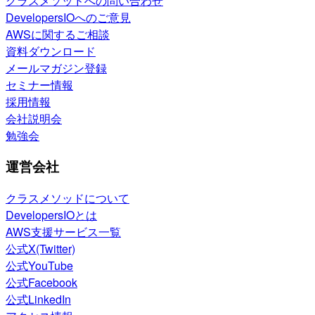
クラスメソッドへの問い合わせ
DevelopersIOへのご意見
AWSに関するご相談
資料ダウンロード
メールマガジン登録
セミナー情報
採用情報
会社説明会
勉強会
運営会社
クラスメソッドについて
DevelopersIOとは
AWS支援サービス一覧
公式X(Twitter)
公式YouTube
公式Facebook
公式LinkedIn