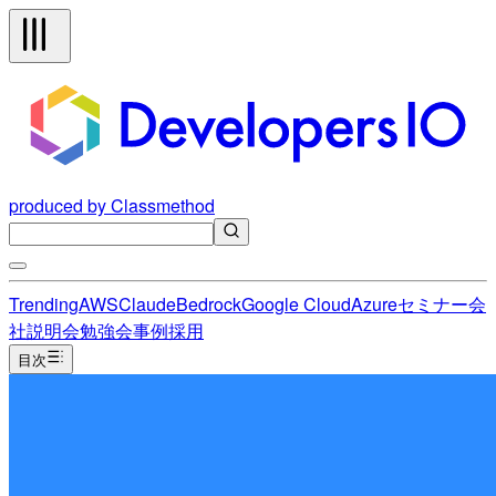
produced by Classmethod
Trending
AWS
Claude
Bedrock
Google Cloud
Azure
セミナー
会
社説明会
勉強会
事例
採用
目次