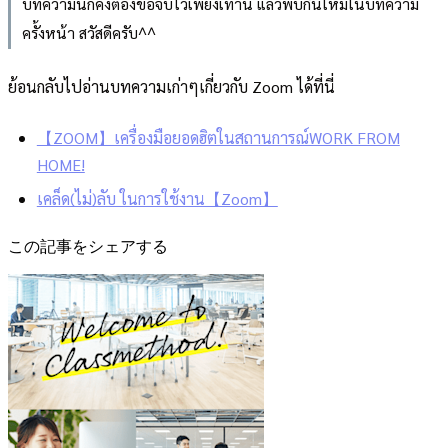
บทความนี้ก็คงต้องขอจบไว้เพียงเท่านี้ แล้วพบกันใหม่ในบทความ
ครั้งหน้า สวัสดีครับ^^
ย้อนกลับไปอ่านบทความเก่าๆเกี่ยวกับ Zoom ได้ที่นี่
【ZOOM】เครื่องมือยอดฮิตในสถานการณ์WORK FROM
HOME!
เคล็ด(ไม่)ลับ ในการใช้งาน【Zoom】
この記事をシェアする