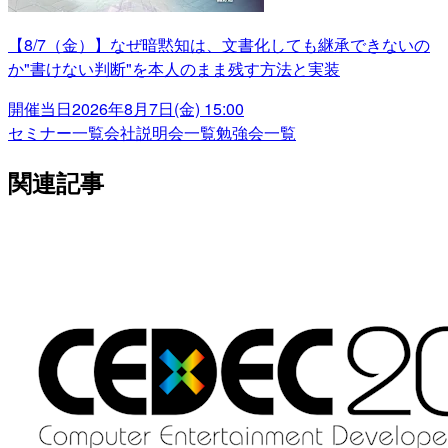
【8/7（金）】なぜ暗黙知は、文書化しても継承できないの
か"書けない判断"を本人のまま残す方法と実装
開催当日
2026年8月7日(金) 15:00
セミナー一覧
会社説明会一覧
勉強会一覧
関連記事