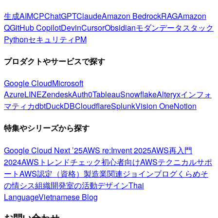
生成AI
MCP
ChatGPT
Claude
Amazon Bedrock
RAG
Amazon
Q
GitHub Copilot
Devin
Cursor
Obsidian
モダンデータスタック
Python
セキュリティ
PM
プロダクトやサービスで探す
Google Cloud
Microsoft
Azure
LINE
Zendesk
Auth0
Tableau
Snowflake
Alteryx
インフォ
マティカ
dbt
DuckDB
Cloudflare
Splunk
Vision One
Notion
特集やシリーズから探す
Google Cloud Next ’25
AWS re:Invent 2025
AWS再入門
2024
AWSトレンドチェック
初心者向け
AWSテクニカルサポ
ート
AWS認定（資格）
製造業関連
ジョインブログ
くらめそ
の情シス
組織開発室の活動
デザイン
Thai
Language
Vietnamese Blog
お問い合わせ