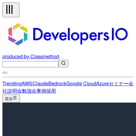
produced by Classmethod
Trending
AWS
Claude
Bedrock
Google Cloud
Azure
セミナー
会
社説明会
勉強会
事例
採用
目次