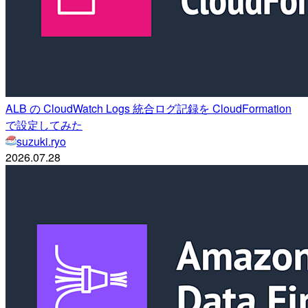
ALB の CloudWatch Logs 統合ログ記録を CloudFormation
で設定してみた
suzuki.ryo
2026.07.28