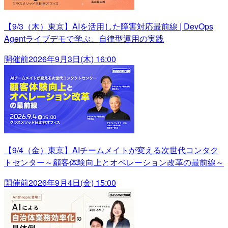
【9/3（木）東京】AIを活用した障害対応最前線 | DevOps
Agentライブデモで学ぶ、自律型運用の実践
開催前
2026年9月3日(木) 16:00
【9/4（金）東京】AIチームメイトが変える次世代コンタク
トセンター～顧客体験向上とオペレーション改革の最前線～
開催前
2026年9月4日(金) 15:00