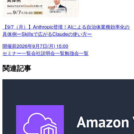
【9/7（月）】Anthropic登壇！AIによる自治体業務効率化の
具体例ーSkillsで広がるClaudeの使い方ー
開催前
2026年9月7日(月) 15:00
セミナー一覧
会社説明会一覧
勉強会一覧
関連記事