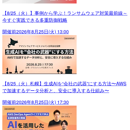
【8/25（火）】事例から学ぶ！ランサムウェア対策最前線～
今すぐ実践できる多重防御戦略
開催前
2026年8月25日(火) 13:00
【8/25（火）札幌】生成AIを“会社の武器”にする方法〜AWS
で加速するデータ分析と、安全に導入する仕組み〜
開催前
2026年8月25日(火) 17:30