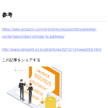
参考
https://aws.amazon.com/jp/premiumsupport/knowledge-
center/secondary-private-ip-address/
http://www.atmarkit.co.jp/ait/articles/0212/14/news002.html
この記事をシェアする