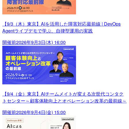
【9/3（木）東京】AIを活用した障害対応最前線 | DevOps
Agentライブデモで学ぶ、自律型運用の実践
開催前
2026年9月3日(木) 16:00
【9/4（金）東京】AIチームメイトが変える次世代コンタク
トセンター～顧客体験向上とオペレーション改革の最前線～
開催前
2026年9月4日(金) 15:00