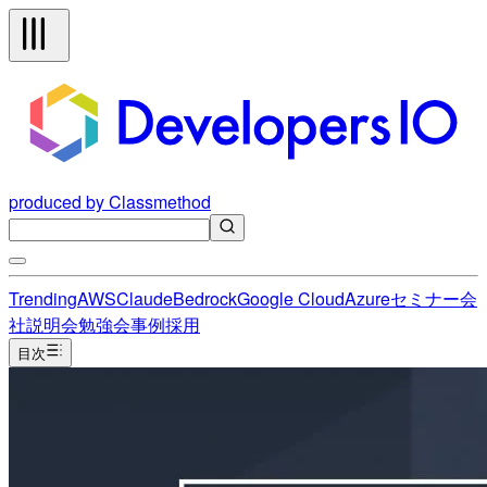
produced by Classmethod
Trending
AWS
Claude
Bedrock
Google Cloud
Azure
セミナー
会
社説明会
勉強会
事例
採用
目次