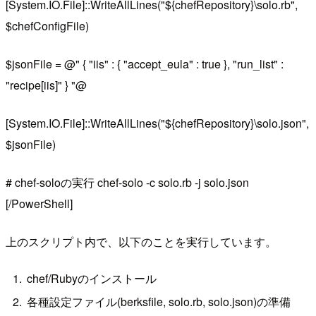
[System.IO.File]::WriteAllLines("${chefRepository}\solo.rb",
$chefConfigFile)
$jsonFile = @" { "iis" : { "accept_eula" : true }, "run_list" :
"recipe[iis]" } "@
[System.IO.File]::WriteAllLines("${chefRepository}\solo.json",
$jsonFile)
# chef-soloの実行 chef-solo -c solo.rb -j solo.json
[/PowerShell]
上のスクリプト内で、以下のことを実行しています。
chef/Rubyのインストール
各種設定ファイル(berksfile, solo.rb, solo.json)の準備