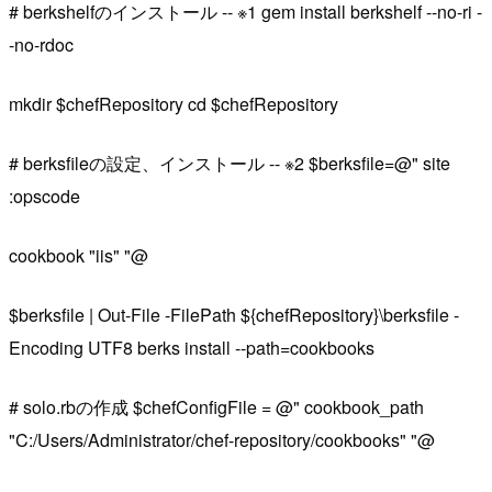
# berkshelfのインストール -- ※1 gem install berkshelf --no-ri -
-no-rdoc
mkdir $chefRepository cd $chefRepository
# berksfileの設定、インストール -- ※2 $berksfile=@" site
:opscode
cookbook "iis" "@
$berksfile | Out-File -FilePath ${chefRepository}\berksfile -
Encoding UTF8 berks install --path=cookbooks
# solo.rbの作成 $chefConfigFile = @" cookbook_path
"C:/Users/Administrator/chef-repository/cookbooks" "@