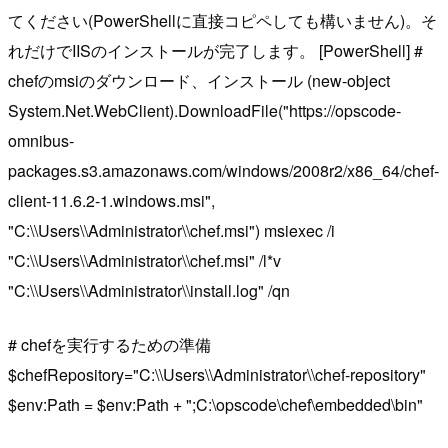
てください(PowerShellに直接コピペしても構いません)。そ
れだけでIISのインストールが完了します。 [PowerShell] #
chefのmsiのダウンロード、インストール (new-object
System.Net.WebClient).DownloadFile("https://opscode-
omnibus-
packages.s3.amazonaws.com/windows/2008r2/x86_64/chef-
client-11.6.2-1.windows.msi",
"C:\\Users\\Administrator\\chef.msi") msiexec /i
"C:\\Users\\Administrator\\chef.msi" /l*v
"C:\\Users\\Administrator\\install.log" /qn
# chefを実行するための準備
$chefRepository="C:\\Users\\Administrator\\chef-repository"
$env:Path = $env:Path + ";C:\opscode\chef\embedded\bin"