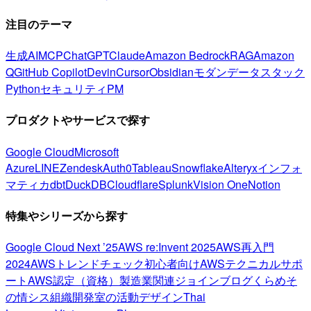
注目のテーマ
生成AI
MCP
ChatGPT
Claude
Amazon Bedrock
RAG
Amazon
Q
GitHub Copilot
Devin
Cursor
Obsidian
モダンデータスタック
Python
セキュリティ
PM
プロダクトやサービスで探す
Google Cloud
Microsoft
Azure
LINE
Zendesk
Auth0
Tableau
Snowflake
Alteryx
インフォ
マティカ
dbt
DuckDB
Cloudflare
Splunk
Vision One
Notion
特集やシリーズから探す
Google Cloud Next ’25
AWS re:Invent 2025
AWS再入門
2024
AWSトレンドチェック
初心者向け
AWSテクニカルサポ
ート
AWS認定（資格）
製造業関連
ジョインブログ
くらめそ
の情シス
組織開発室の活動
デザイン
Thai