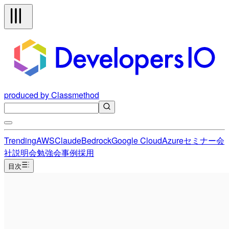
produced by Classmethod
Trending
AWS
Claude
Bedrock
Google Cloud
Azure
セミナー
会
社説明会
勉強会
事例
採用
目次