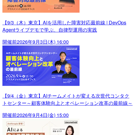
【9/3（木）東京】AIを活用した障害対応最前線 | DevOps
Agentライブデモで学ぶ、自律型運用の実践
開催前
2026年9月3日(木) 16:00
【9/4（金）東京】AIチームメイトが変える次世代コンタク
トセンター～顧客体験向上とオペレーション改革の最前線～
開催前
2026年9月4日(金) 15:00