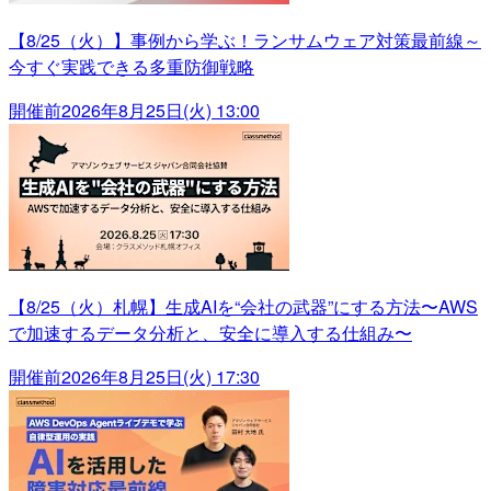
【8/25（火）】事例から学ぶ！ランサムウェア対策最前線～
今すぐ実践できる多重防御戦略
開催前
2026年8月25日(火) 13:00
【8/25（火）札幌】生成AIを“会社の武器”にする方法〜AWS
で加速するデータ分析と、安全に導入する仕組み〜
開催前
2026年8月25日(火) 17:30