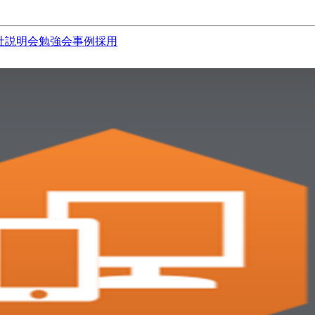
社説明会
勉強会
事例
採用