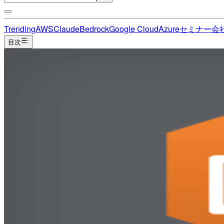
Trending
AWS
Claude
Bedrock
Google Cloud
Azure
セミナー
会
目次