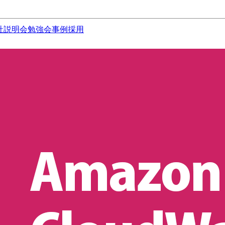
社説明会
勉強会
事例
採用