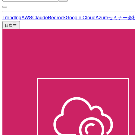
Trending
AWS
Claude
Bedrock
Google Cloud
Azure
セミナー
会
目次