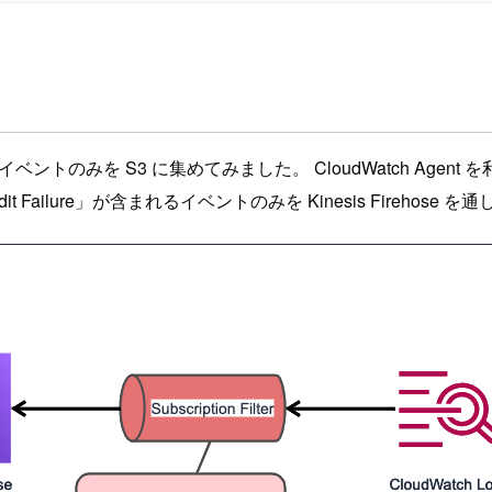
ントのみを S3 に集めてみました。 CloudWatch Agent を利用して
 Failure」が含まれるイベントのみを Kinesis Firehose 