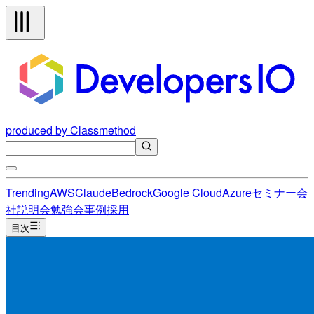
produced by Classmethod
Trending
AWS
Claude
Bedrock
Google Cloud
Azure
セミナー
会
社説明会
勉強会
事例
採用
目次