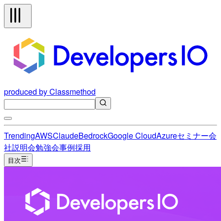
produced by Classmethod
Trending
AWS
Claude
Bedrock
Google Cloud
Azure
セミナー
会
社説明会
勉強会
事例
採用
目次