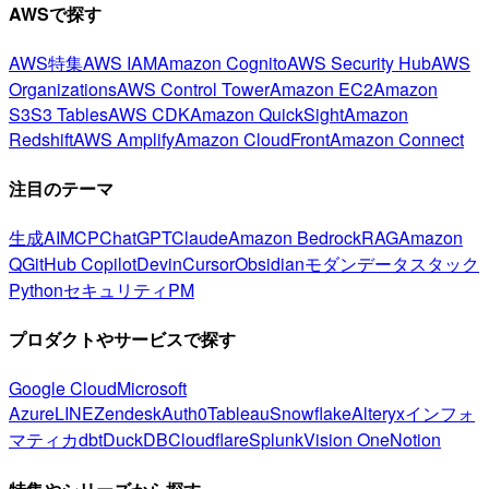
AWSで探す
AWS特集
AWS IAM
Amazon Cognito
AWS Security Hub
AWS
Organizations
AWS Control Tower
Amazon EC2
Amazon
S3
S3 Tables
AWS CDK
Amazon QuickSight
Amazon
Redshift
AWS Amplify
Amazon CloudFront
Amazon Connect
注目のテーマ
生成AI
MCP
ChatGPT
Claude
Amazon Bedrock
RAG
Amazon
Q
GitHub Copilot
Devin
Cursor
Obsidian
モダンデータスタック
Python
セキュリティ
PM
プロダクトやサービスで探す
Google Cloud
Microsoft
Azure
LINE
Zendesk
Auth0
Tableau
Snowflake
Alteryx
インフォ
マティカ
dbt
DuckDB
Cloudflare
Splunk
Vision One
Notion