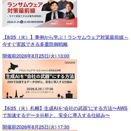
【8/25（火）】事例から学ぶ！ランサムウェア対策最前線～
今すぐ実践できる多重防御戦略
開催前
2026年8月25日(火) 13:00
【8/25（火）札幌】生成AIを“会社の武器”にする方法〜AWS
で加速するデータ分析と、安全に導入する仕組み〜
開催前
2026年8月25日(火) 17:30